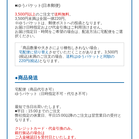
■ゆうパケット(日本郵便)
3,500円以上
のご注文で
送料無料
。
3,500円未満は全国一律220円。
※ゆうパケットは、郵便ポストへの投函となります。
お届け日時指定および代金引換はご利用頂けません。
お届け指定日・時間をご希望の場合は、配送方法に宅配便をご選
択ください。
「商品数量や大きさにより梱包しきれない場合」
宅配便に切り替え
させていただくことがあります。3,500円
(税込)未満のご注文の場合、
送料はゆうパケットと同額の
220円(税込)
となります。
●商品発送
宅配便（商品代引き可）
ゆうパケット（日時指定不可・代引き不可）
最短で当日出荷いたします。
■平日：15:00までのご注文
弊社指定の休業日、平日15:00以降のご注文は翌営業日の受付と
なります。
クレジットカード・代金引換のみ。
銀行振込
の場合は
ご入金確認日を受付日といたします。