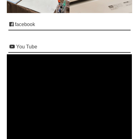
facebook
You Tube