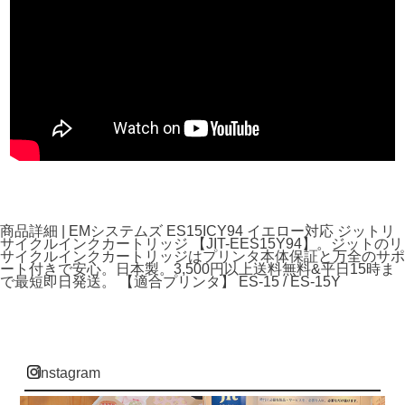
商品詳細 | EMシステムズ ES15ICY94 イエロー対応 ジットリ
サイクルインクカートリッジ 【JIT-EES15Y94】。ジットのリ
サイクルインクカートリッジはプリンタ本体保証と万全のサポ
ート付きで安心。日本製。3,500円以上送料無料&平日15時ま
で最短即日発送。 【適合プリンタ】 ES-15 / ES-15Y
instagram