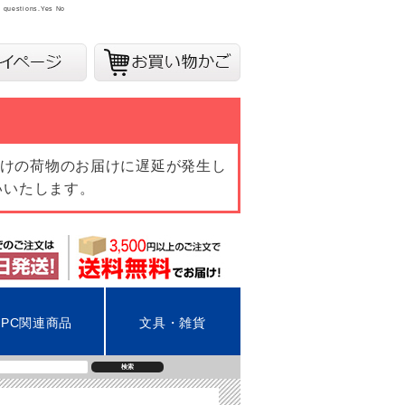
y questions.
Yes
No
向けの荷物のお届けに遅延が発生し
いいたします。
PC関連商品
文具・雑貨
検索