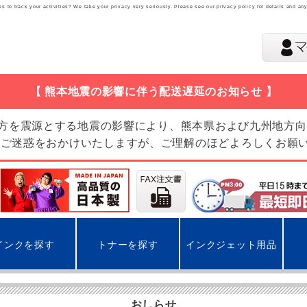
 to track your activities? We take your privacy very seriously. Please see our privacy policy for details and an
【 熊本地震の影響に伴う配送遅延のお知らせ 】
地方を震源とする地震の影響により、熊本県および九州地方
 ご迷惑をおかけいたしますが、ご理解のほどよろしくお願
インクを探す
トナーを探す
インクジェット用品
おしらせ