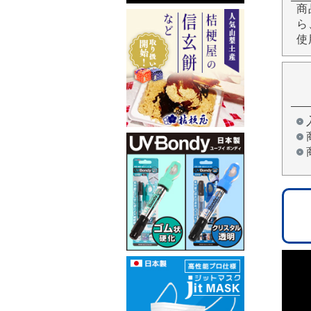
商
ら
使