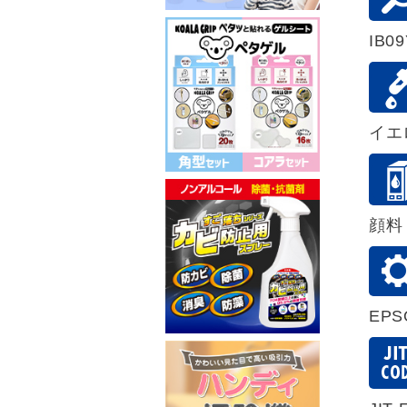
IB0
イエ
顔料
EP