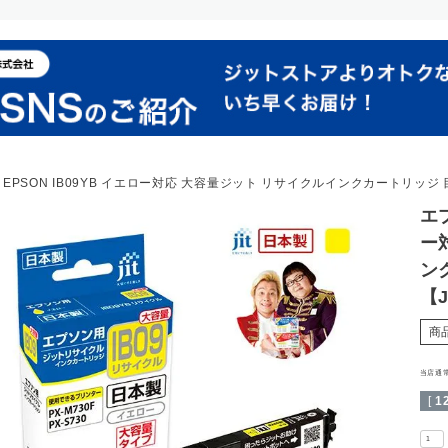
EPSON IB09YB イエロー対応 大容量ジット リサイクルインクカートリッジ 目印
エプ
ー
ン
【J
商
当店通
[
1