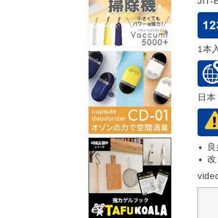
JIT-
1本
日本
良
改
vide