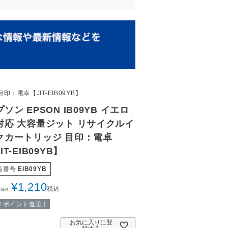
：電卓【JIT-EIB09YB】
ソン EPSON IB09YB イエロ
対応 大容量ジット リサイクルイ
クカートリッジ 目印：電卓
IT-EIB09YB】
品番号
EIB09YB
¥
1,210
税込
常価格
2
ポイント進呈 ]
お気に入りに登