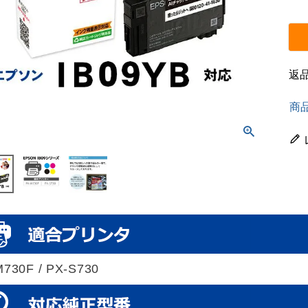
返
商
730F / PX-S730