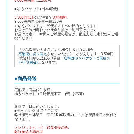
5,000円未満
は
1,200円
。
■ゆうパケット(日本郵便)
3,500円以上
のご注文で
送料無料
。
3,500円未満は全国一律220円。
※ゆうパケットは、郵便ポストへの投函となります。
お届け日時指定および代金引換はご利用頂けません。
お届け指定日・時間をご希望の場合は、配送方法に宅配便をご選
択ください。
「商品数量や大きさにより梱包しきれない場合」
宅配便に切り替え
させていただくことがあります。3,500円
(税込)未満のご注文の場合、
送料はゆうパケットと同額の
220円(税込)
となります。
●商品発送
宅配便（商品代引き可）
ゆうパケット（日時指定不可・代引き不可）
最短で当日出荷いたします。
■平日：15:00までのご注文
弊社指定の休業日、平日15:00以降のご注文は翌営業日の受付と
なります。
クレジットカード・代金引換のみ。
銀行振込
の場合は