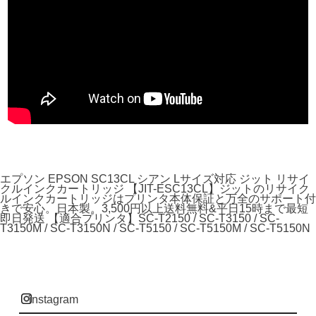
エプソン EPSON SC13CL シアン Lサイズ対応 ジット リサイ
クルインクカートリッジ 【JIT-ESC13CL】ジットのリサイク
ルインクカートリッジはプリンタ本体保証と万全のサポート付
きで安心。日本製。3,500円以上送料無料&平日15時まで最短
即日発送 【適合プリンタ】SC-T2150 / SC-T3150 / SC-
T3150M / SC-T3150N / SC-T5150 / SC-T5150M / SC-T5150N
instagram