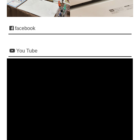
facebook
You Tube