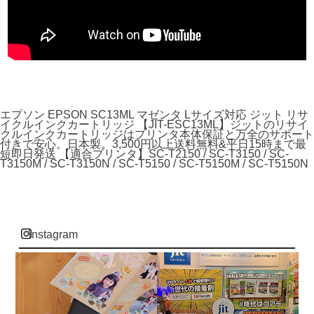
エプソン EPSON SC13ML マゼンタ Lサイズ対応 ジット リサ
イクルインクカートリッジ 【JIT-ESC13ML】ジットのリサイ
クルインクカートリッジはプリンタ本体保証と万全のサポート
付きで安心。日本製。3,500円以上送料無料&平日15時まで最
短即日発送 【適合プリンタ】SC-T2150 / SC-T3150 / SC-
T3150M / SC-T3150N / SC-T5150 / SC-T5150M / SC-T5150N
instagram