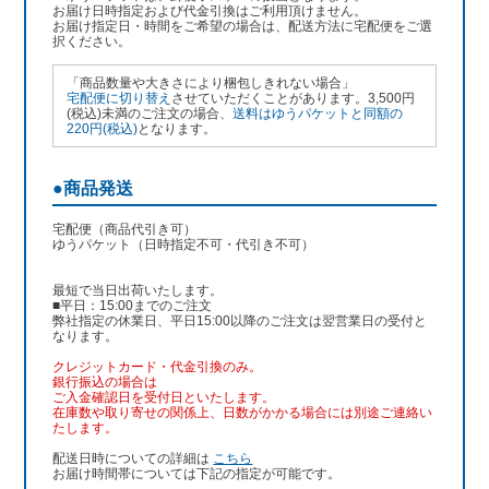
お届け日時指定および代金引換はご利用頂けません。
お届け指定日・時間をご希望の場合は、配送方法に宅配便をご選
択ください。
「商品数量や大きさにより梱包しきれない場合」
宅配便に切り替え
させていただくことがあります。3,500円
(税込)未満のご注文の場合、
送料はゆうパケットと同額の
220円(税込)
となります。
●商品発送
宅配便（商品代引き可）
ゆうパケット（日時指定不可・代引き不可）
最短で当日出荷いたします。
■平日：15:00までのご注文
弊社指定の休業日、平日15:00以降のご注文は翌営業日の受付と
なります。
クレジットカード・代金引換のみ。
銀行振込
の場合は
ご入金確認日を受付日といたします。
在庫数や取り寄せの関係上、日数がかかる場合には別途ご連絡い
たします。
配送日時についての詳細は
こちら
お届け時間帯については下記の指定が可能です。