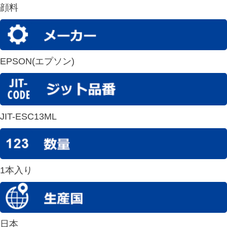
顔料
EPSON(エプソン)
JIT-ESC13ML
1本入り
日本