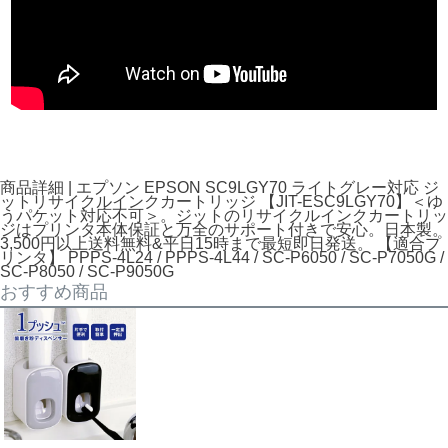
商品詳細 | エプソン EPSON SC9LGY70 ライトグレー対応 ジ
ットリサイクルインクカートリッジ 【JIT-ESC9LGY70】＜ゆ
うパケット対応不可＞。ジットのリサイクルインクカートリッ
ジはプリンタ本体保証と万全のサポート付きで安心。日本製。
3,500円以上送料無料&平日15時まで最短即日発送。 【適合プ
リンタ】 PPPS-4L24 / PPPS-4L44 / SC-P6050 / SC-P7050G /
SC-P8050 / SC-P9050G
おすすめ商品