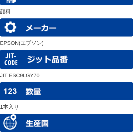
顔料
EPSON(エプソン)
JIT-ESC9LGY70
1本入り