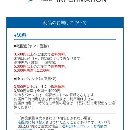
商品のお届けについて
●送料
■宅配便(ヤマト運輸)
3,500円以上
のご注文で
送料無料
。
未満は624円～。(地域によって異なります)
※沖縄県・離島・一部地域
5,000円以上
のご注文で
送料無料
。
5,000円未満
は
1,200円
。
■ゆうパケット(日本郵便)
3,500円以上
のご注文で
送料無料
。
3,500円未満は全国一律220円。
※ゆうパケットは、郵便ポストへの投函となります。
お届け日時指定および代金引換はご利用頂けません。
お届け指定日・時間をご希望の場合は、配送方法に宅配便をご選
択ください。
「商品数量や大きさにより梱包しきれない場合」
宅配便に切り替え
させていただくことがあります。3,500円
(税込)未満のご注文の場合、
送料はゆうパケットと同額の