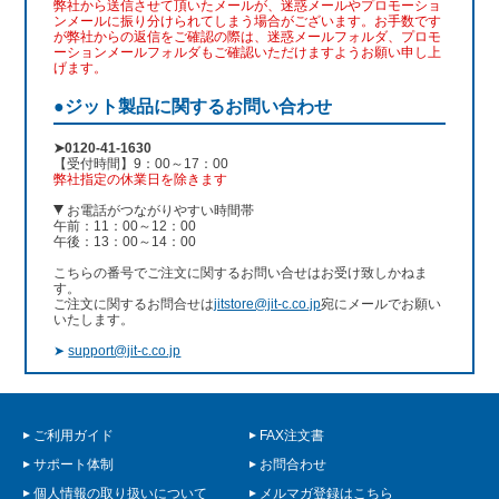
弊社から送信させて頂いたメールが、迷惑メールやプロモーショ
ンメールに振り分けられてしまう場合がございます。お手数です
が弊社からの返信をご確認の際は、迷惑メールフォルダ、プロモ
ーションメールフォルダもご確認いただけますようお願い申し上
げます。
●ジット製品に関するお問い合わせ
➤0120-41-1630
【受付時間】9：00～17：00
弊社指定の休業日を除きます
お電話がつながりやすい時間帯
午前：11：00～12：00
午後：13：00～14：00
こちらの番号でご注文に関するお問い合せはお受け致しかねま
す。
ご注文に関するお問合せは
jitstore@jit-c.co.jp
宛にメールでお願い
いたします。
➤
support@jit-c.co.jp
ご利用ガイド
FAX注文書
サポート体制
お問合わせ
個人情報の取り扱いについて
メルマガ登録はこちら