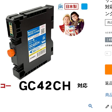
リコ
対
ン
商
当店通
[
4
会員価
返
商