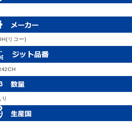
OH(リコー)
-R42CH
入り