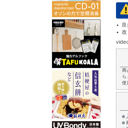
良
改
vide
商
ら
使