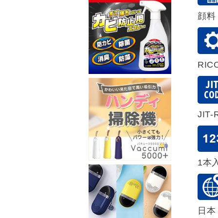
顔料
RIC
JIT
1本
日本