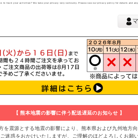
 to track your activities? We take your privacy very seriously. Please see our privacy policy for details and an
【 熊本地震の影響に伴う配送遅延のお知らせ 】
地方を震源とする地震の影響により、熊本県および九州地方
 ご迷惑をおかけいたしますが、ご理解のほどよろしくお願