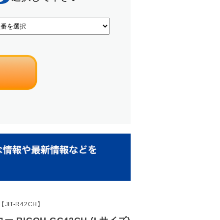
JIT-R42CH】