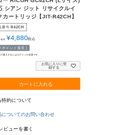
ー RICOH GC42CH (Lサイズ)
応 シアン ジット リサイクルイ
クカートリッジ【JIT-R42CH】
品番号
R42CH
¥
4,880
税込
常価格
9
ポイント進呈 ]
格で購入するにはログインが必要です。
お気に入りに登
録する
カートに入れる
品特約について
品についてのお問い合わせ
レビューを書く