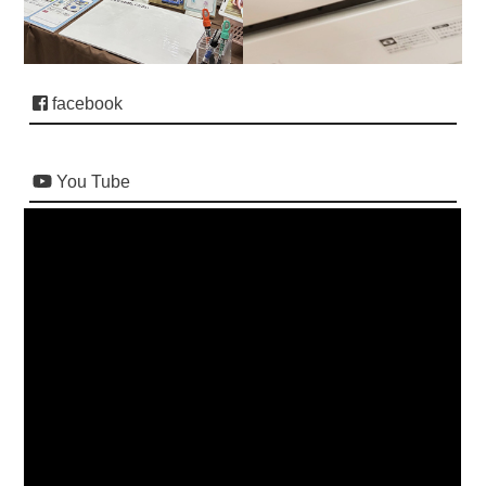
facebook
You Tube