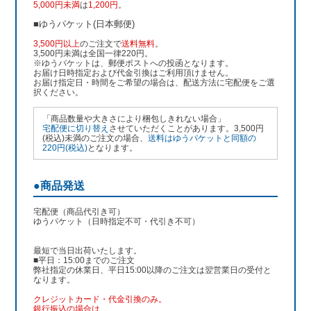
5,000円未満
は
1,200円
。
■ゆうパケット(日本郵便)
3,500円以上
のご注文で
送料無料
。
3,500円未満は全国一律220円。
※ゆうパケットは、郵便ポストへの投函となります。
お届け日時指定および代金引換はご利用頂けません。
お届け指定日・時間をご希望の場合は、配送方法に宅配便をご選
択ください。
「商品数量や大きさにより梱包しきれない場合」
宅配便に切り替え
させていただくことがあります。3,500円
(税込)未満のご注文の場合、
送料はゆうパケットと同額の
220円(税込)
となります。
●商品発送
宅配便（商品代引き可）
ゆうパケット（日時指定不可・代引き不可）
最短で当日出荷いたします。
■平日：15:00までのご注文
弊社指定の休業日、平日15:00以降のご注文は翌営業日の受付と
なります。
クレジットカード・代金引換のみ。
銀行振込
の場合は