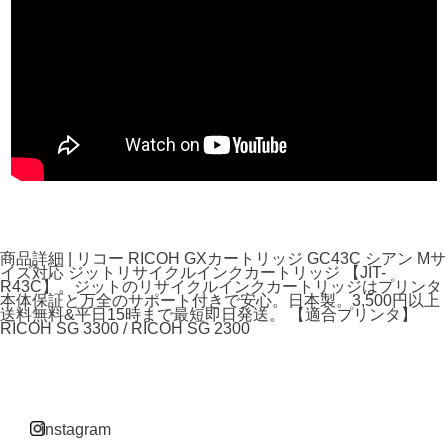
商品詳細 | リコー RICOH GXカートリッジ GC43C シアン Mサ
イズ対応 ジットリサイクルインクカートリッジ 【JIT-
R43C】。ジットのリサイクルインクカートリッジはプリンタ
本体保証と万全のサポート付きで安心。日本製。3,500円以上
送料無料&平日15時まで最短即日発送。 【適合プリンタ】
RICOH SG 3300 / RICOH SG 2300
instagram