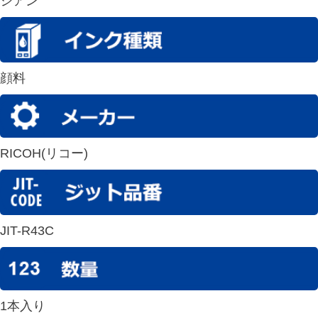
シアン
顔料
RICOH(リコー)
JIT-R43C
1本入り