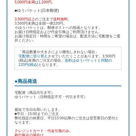
5,000円未満
は
1,200円
。
■ゆうパケット(日本郵便)
3,500円以上
のご注文で
送料無料
。
3,500円未満は全国一律220円。
※ゆうパケットは、郵便ポストへの投函となります。
お届け日時指定および代金引換はご利用頂けません。
お届け指定日・時間をご希望の場合は、配送方法に宅配便をご選
択ください。
「商品数量や大きさにより梱包しきれない場合」
宅配便に切り替え
させていただくことがあります。3,500円
(税込)未満のご注文の場合、
送料はゆうパケットと同額の
220円(税込)
となります。
●商品発送
宅配便（商品代引き可）
ゆうパケット（日時指定不可・代引き不可）
最短で当日出荷いたします。
■平日：15:00までのご注文
弊社指定の休業日、平日15:00以降のご注文は翌営業日の受付と
なります。
クレジットカード・代金引換のみ。
銀行振込
の場合は