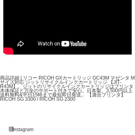
商品詳細 | リコー RICOH GXカートリッジ GC43M マゼンタ M
サイズ対応 ジットリサイクルインクカートリッジ 【JIT-
R43M】。ジットのリサイクルインクカートリッジはプリンタ
本体保証と万全のサポート付きで安心。日本製。3,500円以上
送料無料&平日15時まで最短即日発送。 【適合プリンタ】
RICOH SG 3300 / RICOH SG 2300
instagram