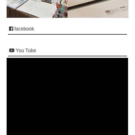
facebook
You Tube