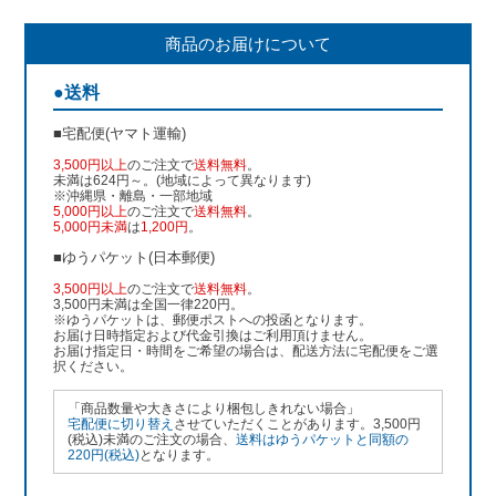
商品のお届けについて
●送料
■宅配便(ヤマト運輸)
3,500円以上
のご注文で
送料無料
。
未満は624円～。(地域によって異なります)
※沖縄県・離島・一部地域
5,000円以上
のご注文で
送料無料
。
5,000円未満
は
1,200円
。
■ゆうパケット(日本郵便)
3,500円以上
のご注文で
送料無料
。
3,500円未満は全国一律220円。
※ゆうパケットは、郵便ポストへの投函となります。
お届け日時指定および代金引換はご利用頂けません。
お届け指定日・時間をご希望の場合は、配送方法に宅配便をご選
択ください。
「商品数量や大きさにより梱包しきれない場合」
宅配便に切り替え
させていただくことがあります。3,500円
(税込)未満のご注文の場合、
送料はゆうパケットと同額の
220円(税込)
となります。