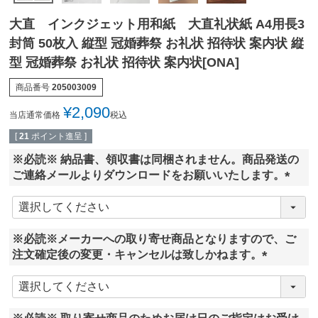
大直 インクジェット用和紙 大直礼状紙 A4用長3
封筒 50枚入 縦型 冠婚葬祭 お礼状 招待状 案内状 縦
型 冠婚葬祭 お礼状 招待状 案内状[ONA]
商品番号
205003009
¥
2,090
当店通常価格
税込
[
21
ポイント進呈 ]
※必読※ 納品書、領収書は同梱されません。商品発送の
ご連絡メールよりダウンロードをお願いいたします。
(
必
須
※必読※メーカーへの取り寄せ商品となりますので、ご
)
注文確定後の変更・キャンセルは致しかねます。
(
必
須