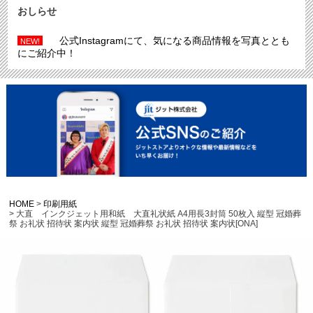
おしらせ
公式Instagramにて、気になる商品情報を写真ととも
NEW!
にご紹介中！
HOME
印刷用紙
大直 インクジェット用和紙 大直礼状紙 A4用長3封筒 50枚入 縦型 冠婚葬
祭 お礼状 招待状 案内状 縦型 冠婚葬祭 お礼状 招待状 案内状[ONA]