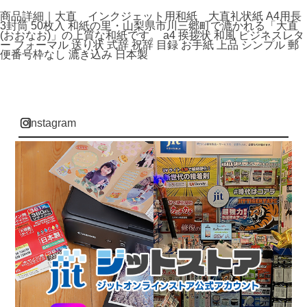
商品詳細｜大直 インクジェット用和紙 大直礼状紙 A4用長
3封筒 50枚入 和紙の里・山梨県市川三郷町で漉かれる「大直
(おおなお)」の上質な和紙です。 a4 挨拶状 和風 ビジネスレタ
ー フォーマル 送り状 式辞 祝辞 目録 お手紙 上品 シンプル 郵
便番号枠なし 漉き込み 日本製
instagram