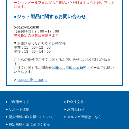
ーションメールフォルダもご確認いただけますようお願い申し上
げます。
●ジット製品に関するお問い合わせ
➤0120-41-1630
【受付時間】9：00～17：00
弊社指定の休業日を除きます
お電話がつながりやすい時間帯
午前：11：00～12：00
午後：13：00～14：00
こちらの番号でご注文に関するお問い合せはお受け致しかねま
す。
ご注文に関するお問合せは
jitstore@jit-c.co.jp
宛にメールでお願い
いたします。
➤
support@jit-c.co.jp
ご利用ガイド
FAX注文書
サポート体制
お問合わせ
個人情報の取り扱いについて
メルマガ登録はこちら
特定商取引法に基づく表示