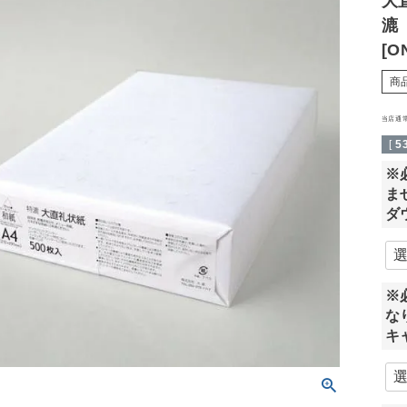
大
漉
[
商
当店通
[
5
※
ま
ダ
※
な
キ