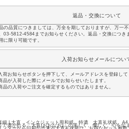
返品・交換について
品の品質につきましては、万全を期しておりますが、万一不
、03-5812-4584までお知らせください。返品・交換につ
用に限り可能です。
入荷お知らせメールについ
入荷お知らせボタンを押下して、メールアドレスを登録して
商品が入荷した際にメールでお知らせいたします。
商品の入荷やご注文を確定するものではありません。
詳細 | 大直 インクジェット用和紙 特漉 大直礼状紙 A
町で漉かれる「大直(おおなお)」の美しく、優しく、心を伝
リンターから印刷が出来る大直礼状紙は、お得なセット枚数