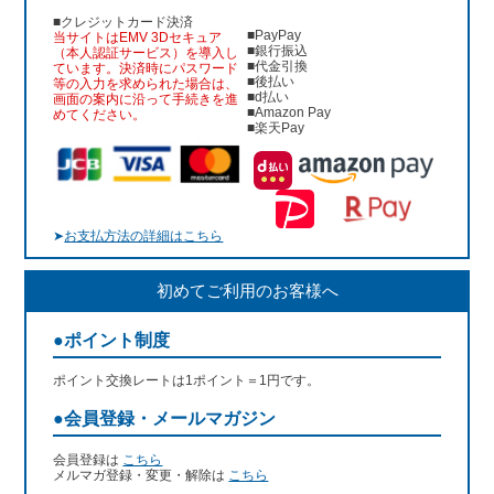
■クレジットカード決済
■PayPay
当サイトはEMV 3Dセキュア
■銀行振込
（本人認証サービス）を導入し
■代金引換
ています。決済時にパスワード
■後払い
等の入力を求められた場合は、
■d払い
画面の案内に沿って手続きを進
■Amazon Pay
めてください。
■楽天Pay
➤
お支払方法の詳細はこちら
初めてご利用のお客様へ
●ポイント制度
ポイント交換レートは1ポイント＝1円です。
●会員登録・メールマガジン
会員登録は
こちら
メルマガ登録・変更・解除は
こちら