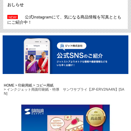
おしらせ
公式Instagramにて、気になる商品情報を写真ととも
NEW!
にご紹介中！
HOME
印刷用紙
コピー用紙
インクジェット両面印刷紙・特厚 サンワサプライ【JP-ERV2NA4N】[SA
N]