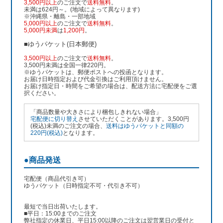
3,500円以上
のご注文で
送料無料
。
未満は624円～。(地域によって異なります)
※沖縄県・離島・一部地域
5,000円以上
のご注文で
送料無料
。
5,000円未満
は
1,200円
。
■ゆうパケット(日本郵便)
3,500円以上
のご注文で
送料無料
。
3,500円未満は全国一律220円。
※ゆうパケットは、郵便ポストへの投函となります。
お届け日時指定および代金引換はご利用頂けません。
お届け指定日・時間をご希望の場合は、配送方法に宅配便をご選
択ください。
「商品数量や大きさにより梱包しきれない場合」
宅配便に切り替え
させていただくことがあります。3,500円
(税込)未満のご注文の場合、
送料はゆうパケットと同額の
220円(税込)
となります。
●商品発送
宅配便（商品代引き可）
ゆうパケット（日時指定不可・代引き不可）
最短で当日出荷いたします。
■平日：15:00までのご注文
弊社指定の休業日、平日15:00以降のご注文は翌営業日の受付と