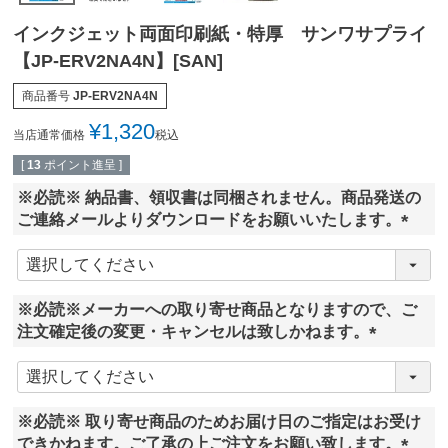
インクジェット両面印刷紙・特厚 サンワサプライ
【JP-ERV2NA4N】[SAN]
商品番号
JP-ERV2NA4N
¥
1,320
当店通常価格
税込
[
13
ポイント進呈 ]
※必読※ 納品書、領収書は同梱されません。商品発送の
ご連絡メールよりダウンロードをお願いいたします。
(
必
須
※必読※メーカーへの取り寄せ商品となりますので、ご
)
注文確定後の変更・キャンセルは致しかねます。
(
必
須
※必読※ 取り寄せ商品のためお届け日のご指定はお受け
)
できかねます。ご了承の上ご注文をお願い致します。