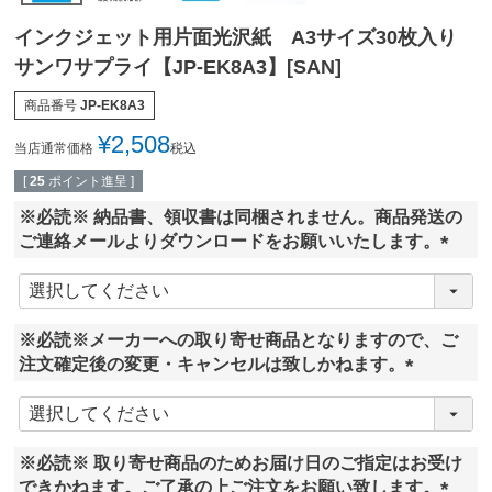
インクジェット用片面光沢紙 A3サイズ30枚入り
サンワサプライ【JP-EK8A3】[SAN]
商品番号
JP-EK8A3
¥
2,508
当店通常価格
税込
[
25
ポイント進呈 ]
※必読※ 納品書、領収書は同梱されません。商品発送の
ご連絡メールよりダウンロードをお願いいたします。
(
必
須
※必読※メーカーへの取り寄せ商品となりますので、ご
)
注文確定後の変更・キャンセルは致しかねます。
(
必
須
※必読※ 取り寄せ商品のためお届け日のご指定はお受け
)
できかねます。ご了承の上ご注文をお願い致します。