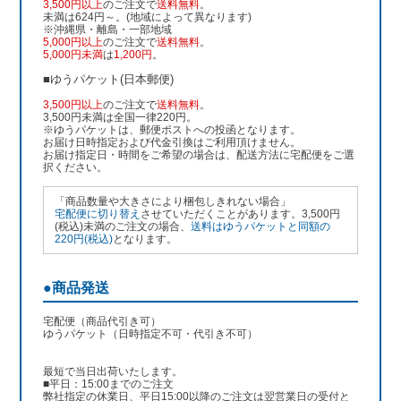
3,500円以上
のご注文で
送料無料
。
未満は624円～。(地域によって異なります)
※沖縄県・離島・一部地域
5,000円以上
のご注文で
送料無料
。
5,000円未満
は
1,200円
。
■ゆうパケット(日本郵便)
3,500円以上
のご注文で
送料無料
。
3,500円未満は全国一律220円。
※ゆうパケットは、郵便ポストへの投函となります。
お届け日時指定および代金引換はご利用頂けません。
お届け指定日・時間をご希望の場合は、配送方法に宅配便をご選
択ください。
「商品数量や大きさにより梱包しきれない場合」
宅配便に切り替え
させていただくことがあります。3,500円
(税込)未満のご注文の場合、
送料はゆうパケットと同額の
220円(税込)
となります。
●商品発送
宅配便（商品代引き可）
ゆうパケット（日時指定不可・代引き不可）
最短で当日出荷いたします。
■平日：15:00までのご注文
弊社指定の休業日、平日15:00以降のご注文は翌営業日の受付と