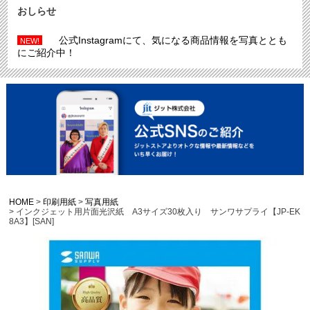
おしらせ
公式Instagramにて、気になる商品情報を写真ととも
NEW!
にご紹介中！
HOME
印刷用紙
写真用紙
インクジェット用片面光沢紙 A3サイズ30枚入り サンワサプライ【JP-EK
8A3】[SAN]