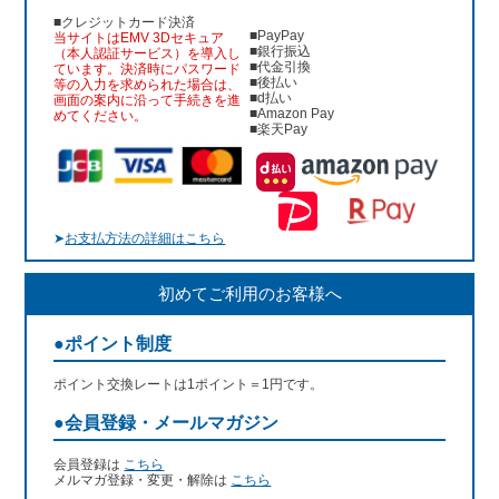
■クレジットカード決済
■PayPay
当サイトはEMV 3Dセキュア
■銀行振込
（本人認証サービス）を導入し
■代金引換
ています。決済時にパスワード
■後払い
等の入力を求められた場合は、
■d払い
画面の案内に沿って手続きを進
■Amazon Pay
めてください。
■楽天Pay
➤
お支払方法の詳細はこちら
初めてご利用のお客様へ
●ポイント制度
ポイント交換レートは1ポイント＝1円です。
●会員登録・メールマガジン
会員登録は
こちら
メルマガ登録・変更・解除は
こちら