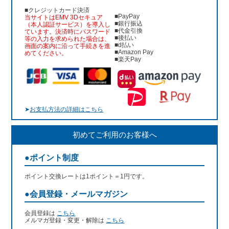
■クレジットカード決済
■PayPay
当サイトはEMV 3Dセキュア
■銀行振込
（本人認証サービス）を導入し
■代金引換
ています。決済時にパスワード
■後払い
等の入力を求められた場合は、
■d払い
画面の案内に沿って手続きを進
■Amazon Pay
めてください。
■楽天Pay
➤
お支払方法の詳細はこちら
初めてご利用のお客様へ
●ポイント制度
ポイント交換レートは1ポイント＝1円です。
●会員登録・メールマガジン
会員登録は
こちら
メルマガ登録・変更・解除は
こちら