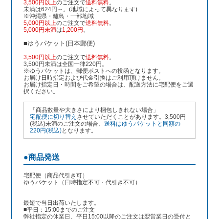
3,500円以上
のご注文で
送料無料
。
未満は624円～。(地域によって異なります)
※沖縄県・離島・一部地域
5,000円以上
のご注文で
送料無料
。
5,000円未満
は
1,200円
。
■ゆうパケット(日本郵便)
3,500円以上
のご注文で
送料無料
。
3,500円未満は全国一律220円。
※ゆうパケットは、郵便ポストへの投函となります。
お届け日時指定および代金引換はご利用頂けません。
お届け指定日・時間をご希望の場合は、配送方法に宅配便をご選
択ください。
「商品数量や大きさにより梱包しきれない場合」
宅配便に切り替え
させていただくことがあります。3,500円
(税込)未満のご注文の場合、
送料はゆうパケットと同額の
220円(税込)
となります。
●商品発送
宅配便（商品代引き可）
ゆうパケット（日時指定不可・代引き不可）
最短で当日出荷いたします。
■平日：15:00までのご注文
弊社指定の休業日、平日15:00以降のご注文は翌営業日の受付と