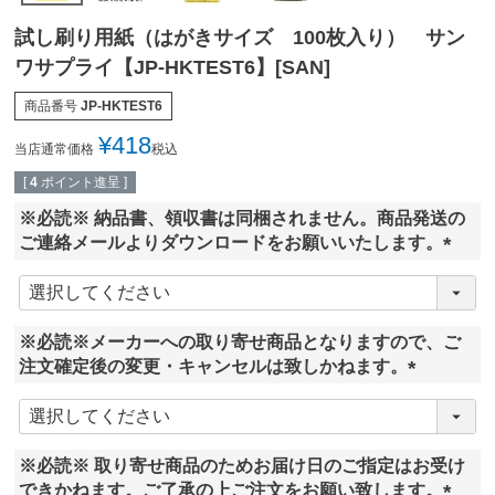
試し刷り用紙（はがきサイズ 100枚入り） サン
ワサプライ【JP-HKTEST6】[SAN]
商品番号
JP-HKTEST6
¥
418
当店通常価格
税込
[
4
ポイント進呈 ]
※必読※ 納品書、領収書は同梱されません。商品発送の
ご連絡メールよりダウンロードをお願いいたします。
(
必
須
※必読※メーカーへの取り寄せ商品となりますので、ご
)
注文確定後の変更・キャンセルは致しかねます。
(
必
須
※必読※ 取り寄せ商品のためお届け日のご指定はお受け
)
できかねます。ご了承の上ご注文をお願い致します。