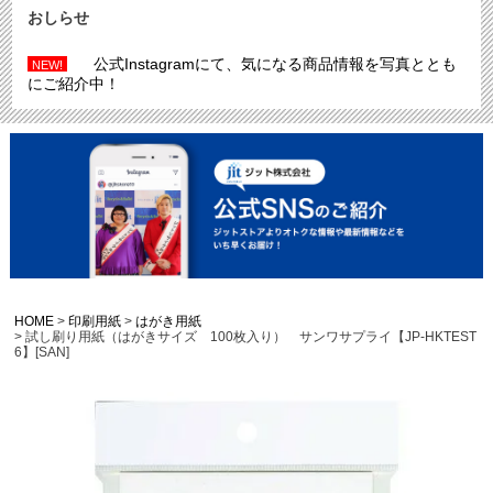
おしらせ
公式Instagramにて、気になる商品情報を写真ととも
NEW!
にご紹介中！
HOME
印刷用紙
はがき用紙
試し刷り用紙（はがきサイズ 100枚入り） サンワサプライ【JP-HKTEST
6】[SAN]