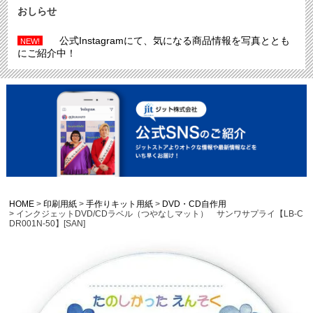
おしらせ
公式Instagramにて、気になる商品情報を写真ととも
NEW!
にご紹介中！
HOME
印刷用紙
手作りキット用紙
DVD・CD自作用
インクジェットDVD/CDラベル（つやなしマット） サンワサプライ【LB-C
DR001N-50】[SAN]