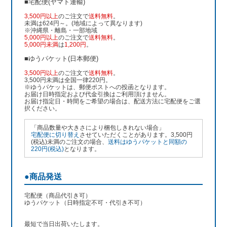
■宅配便(ヤマト運輸)
3,500円以上
のご注文で
送料無料
。
未満は624円～。(地域によって異なります)
※沖縄県・離島・一部地域
5,000円以上
のご注文で
送料無料
。
5,000円未満
は
1,200円
。
■ゆうパケット(日本郵便)
3,500円以上
のご注文で
送料無料
。
3,500円未満は全国一律220円。
※ゆうパケットは、郵便ポストへの投函となります。
お届け日時指定および代金引換はご利用頂けません。
お届け指定日・時間をご希望の場合は、配送方法に宅配便をご選
択ください。
「商品数量や大きさにより梱包しきれない場合」
宅配便に切り替え
させていただくことがあります。3,500円
(税込)未満のご注文の場合、
送料はゆうパケットと同額の
220円(税込)
となります。
●商品発送
宅配便（商品代引き可）
ゆうパケット（日時指定不可・代引き不可）
最短で当日出荷いたします。