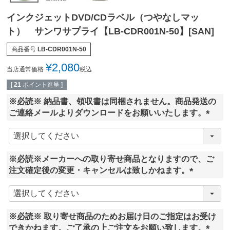
インクジェットDVD/CDラベル（つやなしマッ
ト） サンワサプライ【LB-CDR001N-50】[SAN]
商品番号
LB-CDR001N-50
¥
2,080
当店通常価格
税込
[
21
ポイント進呈 ]
※必読※ 納品書、領収書は同梱されません。商品発送の
ご連絡メールよりダウンロードをお願いいたします。
(
必
須
※必読※メーカーへの取り寄せ商品となりますので、ご
)
注文確定後の変更・キャンセルは致しかねます。
(
必
須
※必読※ 取り寄せ商品のためお届け日のご指定はお受け
)
できかねます。ご了承の上ご注文をお願い致します。