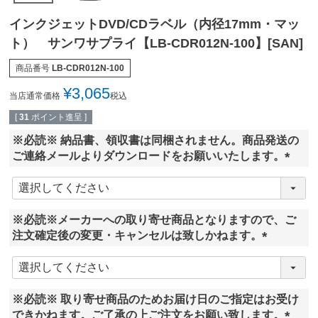
インクジェットDVD/CDラベル（内径17mm・マッ
ト） サンワサプライ【LB-CDR012N-100】[SAN]
商品番号
LB-CDR012N-100
¥
3,065
当店通常価格
税込
[
31
ポイント進呈 ]
※必読※ 納品書、領収書は同梱されません。商品発送の
ご連絡メールよりダウンロードをお願いいたします。
(
必
須
※必読※メーカーへの取り寄せ商品となりますので、ご
)
注文確定後の変更・キャンセルは致しかねます。
(
必
須
※必読※ 取り寄せ商品のためお届け日のご指定はお受け
)
できかねます。ご了承の上ご注文をお願い致します。