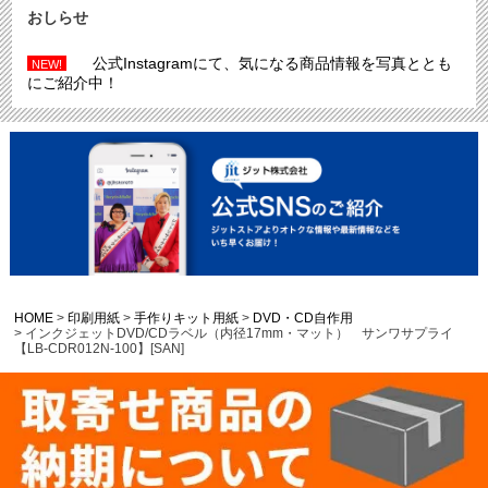
おしらせ
公式Instagramにて、気になる商品情報を写真ととも
NEW!
にご紹介中！
HOME
印刷用紙
手作りキット用紙
DVD・CD自作用
インクジェットDVD/CDラベル（内径17mm・マット） サンワサプライ
【LB-CDR012N-100】[SAN]