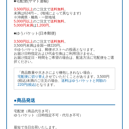
■宅配便(ヤマト運輸)
3,500円以上
のご注文で
送料無料
。
未満は624円～。(地域によって異なります)
※沖縄県・離島・一部地域
5,000円以上
のご注文で
送料無料
。
5,000円未満
は
1,200円
。
■ゆうパケット(日本郵便)
3,500円以上
のご注文で
送料無料
。
3,500円未満は全国一律220円。
※ゆうパケットは、郵便ポストへの投函となります。
お届け日時指定および代金引換はご利用頂けません。
お届け指定日・時間をご希望の場合は、配送方法に宅配便をご選
択ください。
「商品数量や大きさにより梱包しきれない場合」
宅配便に切り替え
させていただくことがあります。3,500円
(税込)未満のご注文の場合、
送料はゆうパケットと同額の
220円(税込)
となります。
●商品発送
宅配便（商品代引き可）
ゆうパケット（日時指定不可・代引き不可）
最短で当日出荷いたします。