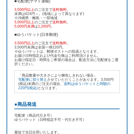
■宅配便(ヤマト運輸)
3,500円以上
のご注文で
送料無料
。
未満は624円～。(地域によって異なります)
※沖縄県・離島・一部地域
5,000円以上
のご注文で
送料無料
。
5,000円未満
は
1,200円
。
■ゆうパケット(日本郵便)
3,500円以上
のご注文で
送料無料
。
3,500円未満は全国一律220円。
※ゆうパケットは、郵便ポストへの投函となります。
お届け日時指定および代金引換はご利用頂けません。
お届け指定日・時間をご希望の場合は、配送方法に宅配便をご選
択ください。
「商品数量や大きさにより梱包しきれない場合」
宅配便に切り替え
させていただくことがあります。3,500円
(税込)未満のご注文の場合、
送料はゆうパケットと同額の
220円(税込)
となります。
●商品発送
宅配便（商品代引き可）
ゆうパケット（日時指定不可・代引き不可）
最短で当日出荷いたします。