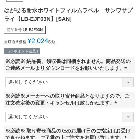
はがせる耐水ホワイトフィルムラベル サンワサプ
ライ【LB-EJF03N】[SAN]
商品番号
LB-EJF03N
¥
2,024
当店通常価格
税込
[
20
ポイント進呈 ]
※必読※ 納品書、領収書は同梱されません。商品発送の
ご連絡メールよりダウンロードをお願いいたします。
(
必
須
※必読※メーカーへの取り寄せ商品となりますので、ご
)
注文確定後の変更・キャンセルは致しかねます。
(
必
須
※必読※ 取り寄せ商品のためお届け日のご指定はお受け
)
できかねます。ご了承の上ご注文をお願い致します。