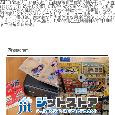
A4 100枚入。和紙の里・山梨県市川三郷町で漉かれる「大直
(おおなお)」の美しく優しい風合いの伝統的和紙です。大礼紙
はツヤのある繊維が入っているのが特徴です。挨拶状、礼状、
招待状などビジネスレターとして。メニュー用紙、ランチョン
マット、掛け紙、席次表などさまざまな用途にお使いいただけ
ます。ジットストア本店は、1,500円以上送料無料&平日16時
まで最短即日発送。
instagram