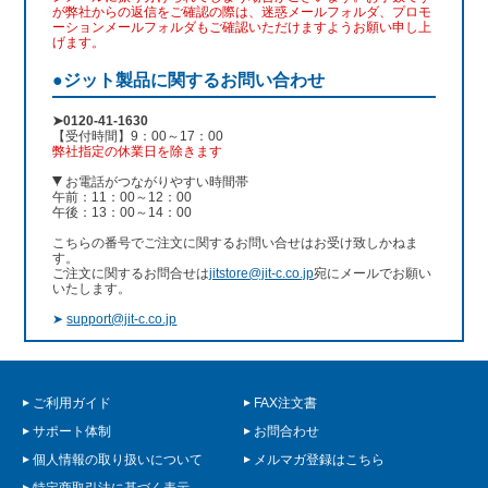
が弊社からの返信をご確認の際は、迷惑メールフォルダ、プロモ
ーションメールフォルダもご確認いただけますようお願い申し上
げます。
●ジット製品に関するお問い合わせ
➤0120-41-1630
【受付時間】9：00～17：00
弊社指定の休業日を除きます
お電話がつながりやすい時間帯
午前：11：00～12：00
午後：13：00～14：00
こちらの番号でご注文に関するお問い合せはお受け致しかねま
す。
ご注文に関するお問合せは
jitstore@jit-c.co.jp
宛にメールでお願い
いたします。
➤
support@jit-c.co.jp
ご利用ガイド
FAX注文書
サポート体制
お問合わせ
個人情報の取り扱いについて
メルマガ登録はこちら