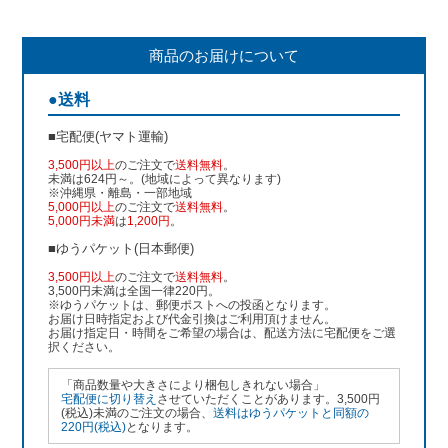
商品のお届けについて
●送料
■宅配便(ヤマト運輸)
3,500円以上
のご注文で
送料無料
。
未満は624円～。(地域によって異なります)
※沖縄県・離島・一部地域
5,000円以上
のご注文で
送料無料
。
5,000円未満
は
1,200円
。
■ゆうパケット(日本郵便)
3,500円以上
のご注文で
送料無料
。
3,500円未満は全国一律220円。
※ゆうパケットは、郵便ポストへの投函となります。
お届け日時指定および代金引換はご利用頂けません。
お届け指定日・時間をご希望の場合は、配送方法に宅配便をご選
択ください。
「商品数量や大きさにより梱包しきれない場合」
宅配便に切り替え
させていただくことがあります。3,500円
(税込)未満のご注文の場合、
送料はゆうパケットと同額の
220円(税込)
となります。