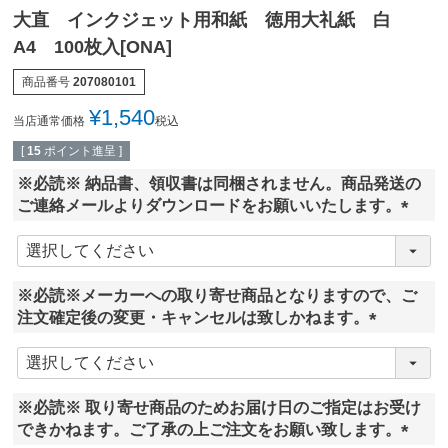
大直 インクジェット用和紙 徳用大礼紙 白
A4 100枚入[ONA]
商品番号
207080101
¥
1,540
当店通常価格
税込
[
15
ポイント進呈 ]
※必読※ 納品書、領収書は同梱されません。商品発送の
ご連絡メールよりダウンロードをお願いいたします。
(
必
須
※必読※メーカーへの取り寄せ商品となりますので、ご
)
注文確定後の変更・キャンセルは致しかねます。
(
必
須
※必読※ 取り寄せ商品のためお届け日のご指定はお受け
)
できかねます。ご了承の上ご注文をお願い致します。