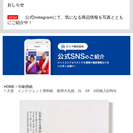
おしらせ
公式Instagramにて、気になる商品情報を写真ととも
NEW!
にご紹介中！
HOME
印刷用紙
大直 インクジェット用和紙 徳用大礼紙 白 A4 100枚入[ONA]