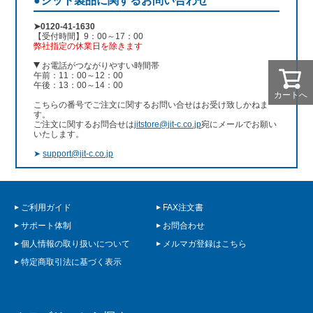
●ジット製品に関するお問い合わせ
➤0120-41-1630
【受付時間】9：00～17：00
弊社指定の休業日を除きます
お電話がつながりやすい時間帯
午前：11：00～12：00
午後：13：00～14：00
カートへ
こちらの番号でご注文に関するお問い合せはお受け致しかねま
す。
ご注文に関するお問合せは
jitstore@jit-c.co.jp
宛にメールでお願い
いたします。
➤
support@jit-c.co.jp
ご利用ガイド
FAX注文書
サポート体制
お問合わせ
個人情報の取り扱いについて
メルマガ登録はこちら
特定商取引法に基づく表示