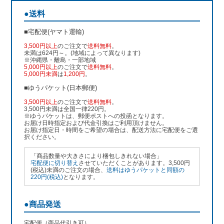
●送料
■宅配便(ヤマト運輸)
3,500円以上
のご注文で
送料無料
。
未満は624円～。(地域によって異なります)
※沖縄県・離島・一部地域
5,000円以上
のご注文で
送料無料
。
5,000円未満
は
1,200円
。
■ゆうパケット(日本郵便)
3,500円以上
のご注文で
送料無料
。
3,500円未満は全国一律220円。
※ゆうパケットは、郵便ポストへの投函となります。
お届け日時指定および代金引換はご利用頂けません。
お届け指定日・時間をご希望の場合は、配送方法に宅配便をご選
択ください。
「商品数量や大きさにより梱包しきれない場合」
宅配便に切り替え
させていただくことがあります。3,500円
(税込)未満のご注文の場合、
送料はゆうパケットと同額の
220円(税込)
となります。
●商品発送
宅配便（商品代引き可）