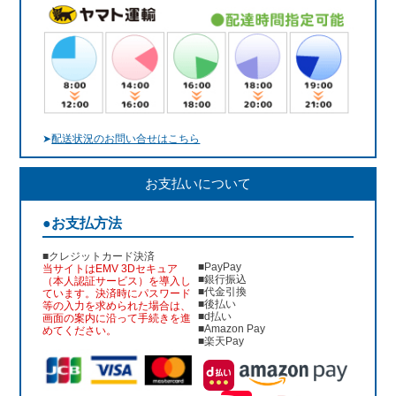
➤
配送状況のお問い合せはこちら
お支払いについて
●お支払方法
■クレジットカード決済
■PayPay
当サイトはEMV 3Dセキュア
■銀行振込
（本人認証サービス）を導入し
■代金引換
ています。決済時にパスワード
■後払い
等の入力を求められた場合は、
■d払い
画面の案内に沿って手続きを進
■Amazon Pay
めてください。
■楽天Pay