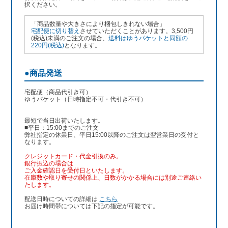
択ください。
「商品数量や大きさにより梱包しきれない場合」
宅配便に切り替え
させていただくことがあります。3,500円
(税込)未満のご注文の場合、
送料はゆうパケットと同額の
220円(税込)
となります。
●商品発送
宅配便（商品代引き可）
ゆうパケット（日時指定不可・代引き不可）
最短で当日出荷いたします。
■平日：15:00までのご注文
弊社指定の休業日、平日15:00以降のご注文は翌営業日の受付と
なります。
クレジットカード・代金引換のみ。
銀行振込
の場合は
ご入金確認日を受付日といたします。
在庫数や取り寄せの関係上、日数がかかる場合には別途ご連絡い
たします。
配送日時についての詳細は
こちら
お届け時間帯については下記の指定が可能です。