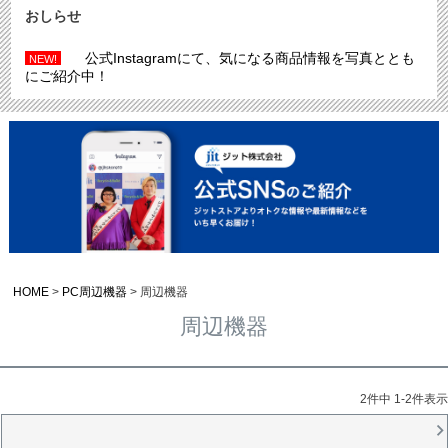
おしらせ
公式Instagramにて、気になる商品情報を写真ととも
NEW!
にご紹介中！
HOME
PC周辺機器
周辺機器
周辺機器
2
件中
1
-
2
件表示