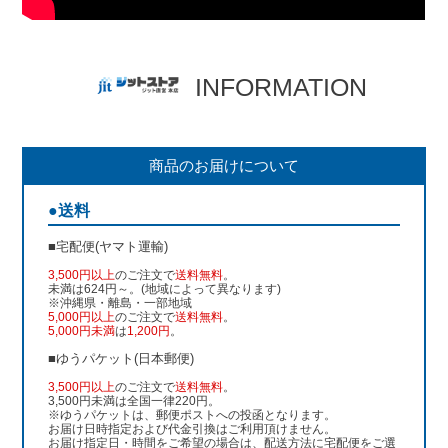
INFORMATION
商品のお届けについて
●送料
■宅配便(ヤマト運輸)
3,500円以上
のご注文で
送料無料
。
未満は624円～。(地域によって異なります)
※沖縄県・離島・一部地域
5,000円以上
のご注文で
送料無料
。
5,000円未満
は
1,200円
。
■ゆうパケット(日本郵便)
3,500円以上
のご注文で
送料無料
。
3,500円未満は全国一律220円。
※ゆうパケットは、郵便ポストへの投函となります。
お届け日時指定および代金引換はご利用頂けません。
お届け指定日・時間をご希望の場合は、配送方法に宅配便をご選