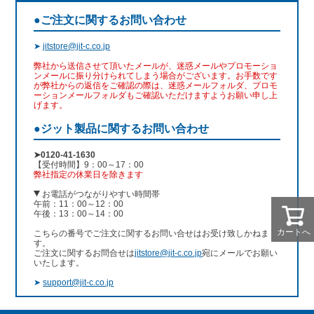
●ご注文に関するお問い合わせ
➤
jitstore@jit-c.co.jp
弊社から送信させて頂いたメールが、迷惑メールやプロモーショ
ンメールに振り分けられてしまう場合がございます。お手数です
が弊社からの返信をご確認の際は、迷惑メールフォルダ、プロモ
ーションメールフォルダもご確認いただけますようお願い申し上
げます。
●ジット製品に関するお問い合わせ
➤0120-41-1630
【受付時間】9：00～17：00
弊社指定の休業日を除きます
お電話がつながりやすい時間帯
午前：11：00～12：00
午後：13：00～14：00
カートへ
こちらの番号でご注文に関するお問い合せはお受け致しかねま
す。
ご注文に関するお問合せは
jitstore@jit-c.co.jp
宛にメールでお願い
いたします。
➤
support@jit-c.co.jp