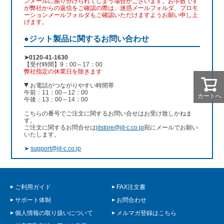
ンメールに振り分けられてしまう場合がございます。お手数です
が弊社からの返信をご確認の際は、迷惑メールフォルダ、プロモ
ーションメールフォルダもご確認いただけますようお願い申し上
げます。
●ジット製品に関するお問い合わせ
➤0120-41-1630
【受付時間】9：00～17：00
弊社指定の休業日を除きます
お電話がつながりやすい時間帯
午前：11：00～12：00
カートへ
午後：13：00～14：00
こちらの番号でご注文に関するお問い合せはお受け致しかねま
す。
ご注文に関するお問合せは
jitstore@jit-c.co.jp
宛にメールでお願い
いたします。
➤
support@jit-c.co.jp
ご利用ガイド
FAX注文書
サポート体制
お問合わせ
個人情報の取り扱いについて
メルマガ登録はこちら