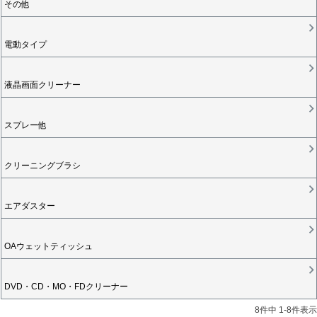
その他
電動タイプ
液晶画面クリーナー
スプレー他
クリーニングブラシ
エアダスター
OAウェットティッシュ
DVD・CD・MO・FDクリーナー
8
件中
1
-
8
件表示