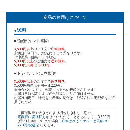
商品のお届けについて
●送料
■宅配便(ヤマト運輸)
3,500円以上
のご注文で
送料無料
。
未満は624円～。(地域によって異なります)
※沖縄県・離島・一部地域
5,000円以上
のご注文で
送料無料
。
5,000円未満
は
1,200円
。
■ゆうパケット(日本郵便)
3,500円以上
のご注文で
送料無料
。
3,500円未満は全国一律220円。
※ゆうパケットは、郵便ポストへの投函となります。
お届け日時指定および代金引換はご利用頂けません。
お届け指定日・時間をご希望の場合は、配送方法に宅配便をご選
択ください。
「商品数量や大きさにより梱包しきれない場合」
宅配便に切り替え
させていただくことがあります。3,500円
(税込)未満のご注文の場合、
送料はゆうパケットと同額の
220円(税込)
となります。