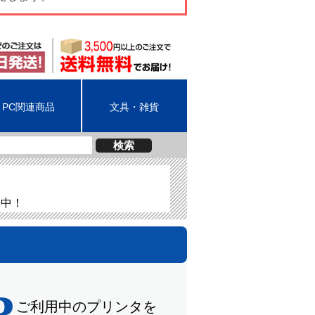
PC関連商品
文具・雑貨
検索
介中！