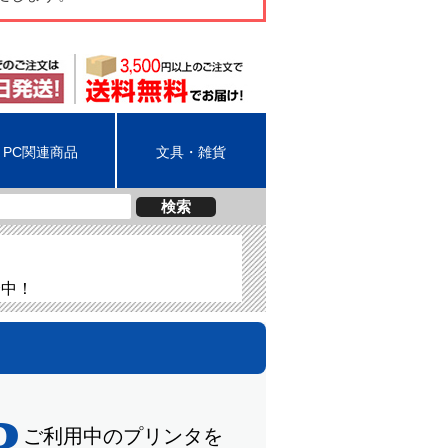
PC関連商品
文具・雑貨
検索
介中！