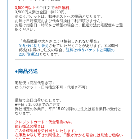
3,500円以上
のご注文で
送料無料
。
3,500円未満は全国一律220円。
※ゆうパケットは、郵便ポストへの投函となります。
お届け日時指定および代金引換はご利用頂けません。
お届け指定日・時間をご希望の場合は、配送方法に宅配便をご選
択ください。
「商品数量や大きさにより梱包しきれない場合」
宅配便に切り替え
させていただくことがあります。3,500円
(税込)未満のご注文の場合、
送料はゆうパケットと同額の
220円(税込)
となります。
●商品発送
宅配便（商品代引き可）
ゆうパケット（日時指定不可・代引き不可）
最短で当日出荷いたします。
■平日：15:00までのご注文
弊社指定の休業日、平日15:00以降のご注文は翌営業日の受付と
なります。
クレジットカード・代金引換のみ。
銀行振込
の場合は
ご入金確認日を受付日といたします。
在庫数や取り寄せの関係上、日数がかかる場合には別途ご連絡い