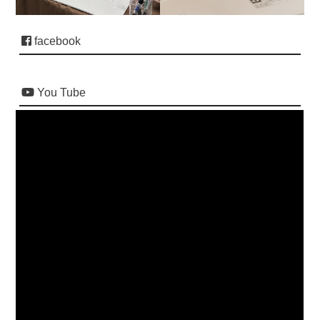
facebook
You Tube