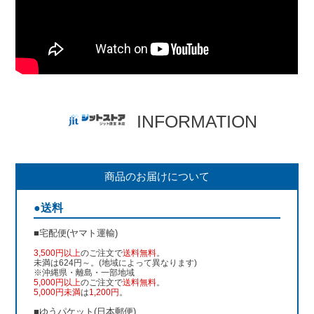
INFORMATION
商品のお届けについて
●送料
■宅配便(ヤマト運輸)
3,500円以上
のご注文で
送料無料
。
未満は624円～。(地域によって異なります)
※沖縄県・離島・一部地域
5,000円以上
のご注文で
送料無料
。
5,000円未満
は
1,200円
。
■ゆうパケット(日本郵便)