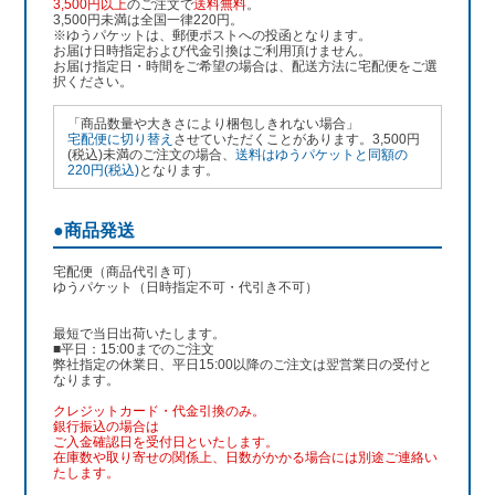
3,500円以上
のご注文で
送料無料
。
3,500円未満は全国一律220円。
※ゆうパケットは、郵便ポストへの投函となります。
お届け日時指定および代金引換はご利用頂けません。
お届け指定日・時間をご希望の場合は、配送方法に宅配便をご選
択ください。
「商品数量や大きさにより梱包しきれない場合」
宅配便に切り替え
させていただくことがあります。3,500円
(税込)未満のご注文の場合、
送料はゆうパケットと同額の
220円(税込)
となります。
●商品発送
宅配便（商品代引き可）
ゆうパケット（日時指定不可・代引き不可）
最短で当日出荷いたします。
■平日：15:00までのご注文
弊社指定の休業日、平日15:00以降のご注文は翌営業日の受付と
なります。
クレジットカード・代金引換のみ。
銀行振込
の場合は
ご入金確認日を受付日といたします。
在庫数や取り寄せの関係上、日数がかかる場合には別途ご連絡い
たします。