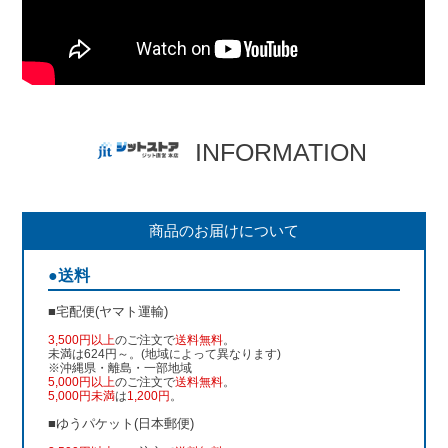
INFORMATION
商品のお届けについて
●送料
■宅配便(ヤマト運輸)
3,500円以上
のご注文で
送料無料
。
未満は624円～。(地域によって異なります)
※沖縄県・離島・一部地域
5,000円以上
のご注文で
送料無料
。
5,000円未満
は
1,200円
。
■ゆうパケット(日本郵便)