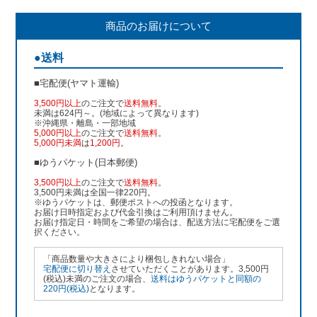
商品のお届けについて
●送料
■宅配便(ヤマト運輸)
3,500円以上
のご注文で
送料無料
。
未満は624円～。(地域によって異なります)
※沖縄県・離島・一部地域
5,000円以上
のご注文で
送料無料
。
5,000円未満
は
1,200円
。
■ゆうパケット(日本郵便)
3,500円以上
のご注文で
送料無料
。
3,500円未満は全国一律220円。
※ゆうパケットは、郵便ポストへの投函となります。
お届け日時指定および代金引換はご利用頂けません。
お届け指定日・時間をご希望の場合は、配送方法に宅配便をご選
択ください。
「商品数量や大きさにより梱包しきれない場合」
宅配便に切り替え
させていただくことがあります。3,500円
(税込)未満のご注文の場合、
送料はゆうパケットと同額の
220円(税込)
となります。