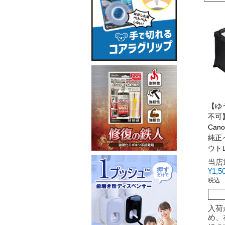
【ゆ
不可
Can
純正
ウト
当店
¥
1,5
税込
入荷
め、