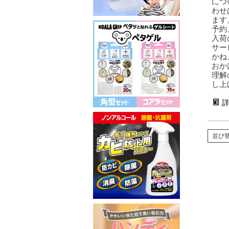
につ
わせ
ます
予約
入荷
サー
かね
おか
理解
し上
並び