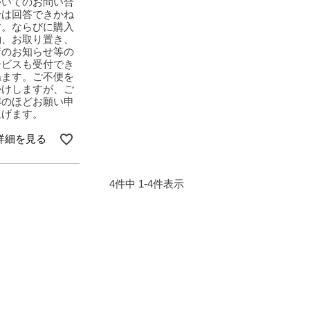
ついてのお問い合
せは回答できかね
す。ならびに購入
約、お取り置き、
荷のお知らせ等の
ービスも受付でき
ねます。ご不便を
かけしますが、ご
解のほどお願い申
上げます。
詳細を見る
4
件中
1
-
4
件表示