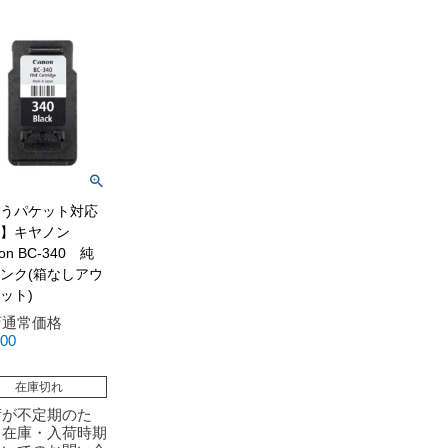
うパケット対応
】キヤノン
on BC-340 純
ンク(箱なしアウ
ット)
店通常価格
300
在庫切れ
荷が不定期のた
、在庫・入荷時期