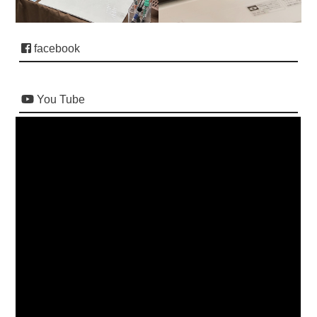
facebook
You Tube