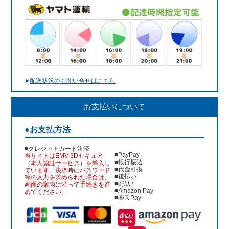
➤
配送状況のお問い合せはこちら
お支払いについて
●お支払方法
■クレジットカード決済
■PayPay
当サイトはEMV 3Dセキュア
■銀行振込
（本人認証サービス）を導入し
■代金引換
ています。決済時にパスワード
■後払い
等の入力を求められた場合は、
■d払い
画面の案内に沿って手続きを進
■Amazon Pay
めてください。
■楽天Pay