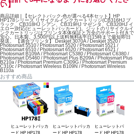
い】
商品詳細 | 【セレクトパック-色が選べる4本セット】HP
HP178シリーズ リサイクルインクカートリッジ(CB316HJ ブ
ラック、CB318HJ シアン、CB319HJ マゼンタ、CB320HJ イ
エロー)対応(ヒューレットパッカード)。ジットのリサイクルイ
ンクカートリッジはプリンタ本体保証と万全のサポート付きで
安心。日本製。3,500円以上送料無料&平日15時まで最短即日
発送。 【適合プリンタ】 Deskjet 3070A / Deskjet 3520 /
Photosmart 5510 / Photosmart 5520 / Photosmart 5521 /
Photosmart 6510 / Photosmart 6520 / Photosmart 6521 /
Photosmart B109A / Photosmart C5380 / Photosmart C6380 /
Photosmart D5460 / Photosmart Plus B209A / Photosmart Plus
B210a / Photosmart Premium C309G / Photosmart Premium
C310c / Photosmart Wireless B109N / Photosmart Wireless
B110a
おすすめ商品
ヒューレットパッカ
ヒューレットパッカ
ヒューレットパッカ
ード HP HP178
ード HP HP178
ード HP HP178