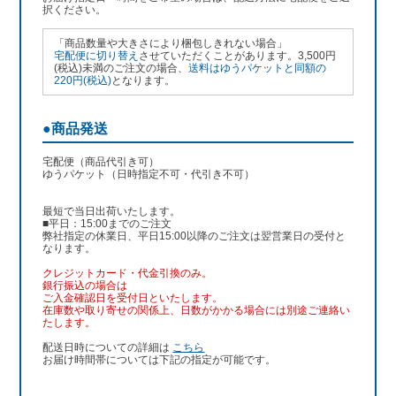
択ください。
「商品数量や大きさにより梱包しきれない場合」
宅配便に切り替え
させていただくことがあります。3,500円
(税込)未満のご注文の場合、
送料はゆうパケットと同額の
220円(税込)
となります。
●商品発送
宅配便（商品代引き可）
ゆうパケット（日時指定不可・代引き不可）
最短で当日出荷いたします。
■平日：15:00までのご注文
弊社指定の休業日、平日15:00以降のご注文は翌営業日の受付と
なります。
クレジットカード・代金引換のみ。
銀行振込
の場合は
ご入金確認日を受付日といたします。
在庫数や取り寄せの関係上、日数がかかる場合には別途ご連絡い
たします。
配送日時についての詳細は
こちら
お届け時間帯については下記の指定が可能です。