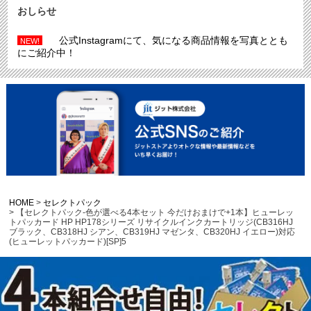
おしらせ
公式Instagramにて、気になる商品情報を写真ととも
NEW!
にご紹介中！
HOME
セレクトパック
【セレクトパック-色が選べる4本セット 今だけおまけで+1本】ヒューレッ
トパッカード HP HP178シリーズ リサイクルインクカートリッジ(CB316HJ
ブラック、CB318HJ シアン、CB319HJ マゼンタ、CB320HJ イエロー)対応
(ヒューレットパッカード)[SP]5