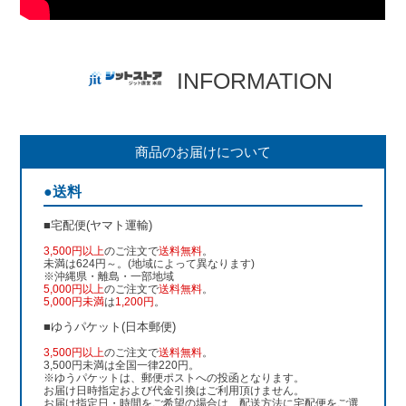
INFORMATION
商品のお届けについて
●送料
■宅配便(ヤマト運輸)
3,500円以上
のご注文で
送料無料
。
未満は624円～。(地域によって異なります)
※沖縄県・離島・一部地域
5,000円以上
のご注文で
送料無料
。
5,000円未満
は
1,200円
。
■ゆうパケット(日本郵便)
3,500円以上
のご注文で
送料無料
。
3,500円未満は全国一律220円。
※ゆうパケットは、郵便ポストへの投函となります。
お届け日時指定および代金引換はご利用頂けません。
お届け指定日・時間をご希望の場合は、配送方法に宅配便をご選