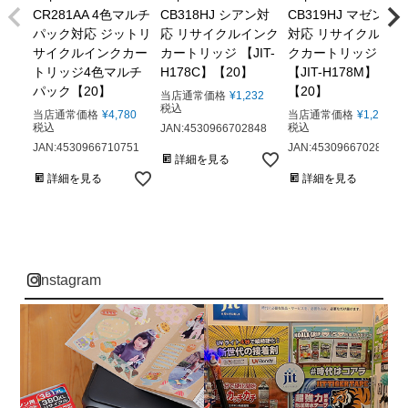
CR281AA 4色マルチ
CB318HJ シアン対
CB319HJ マゼンタ
パック対応 ジットリ
応 リサイクルインク
対応 リサイクルイン
サイクルインクカー
カートリッジ 【JIT-
クカートリッジ
トリッジ4色マルチ
H178C】【20】
【JIT-H178M】
パック【20】
【20】
当店通常価格
¥
1,232
税込
当店通常価格
¥
4,780
当店通常価格
¥
1,232
税込
税込
JAN:4530966702848
JAN:4530966710751
JAN:4530966702855
詳細を見る
詳細を見る
詳細を見る
instagram