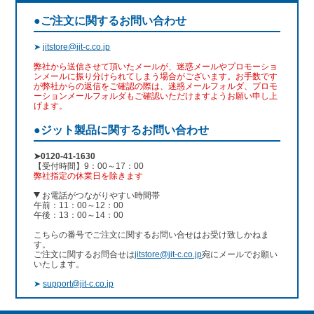
●ご注文に関するお問い合わせ
➤
jitstore@jit-c.co.jp
弊社から送信させて頂いたメールが、迷惑メールやプロモーショ
ンメールに振り分けられてしまう場合がございます。お手数です
が弊社からの返信をご確認の際は、迷惑メールフォルダ、プロモ
ーションメールフォルダもご確認いただけますようお願い申し上
げます。
●ジット製品に関するお問い合わせ
➤0120-41-1630
【受付時間】9：00～17：00
弊社指定の休業日を除きます
お電話がつながりやすい時間帯
午前：11：00～12：00
午後：13：00～14：00
こちらの番号でご注文に関するお問い合せはお受け致しかねま
す。
ご注文に関するお問合せは
jitstore@jit-c.co.jp
宛にメールでお願い
いたします。
➤
support@jit-c.co.jp