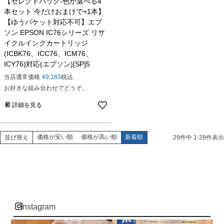
【セレクトパック-色が選べる4
本セット 今だけおまけで+1本】
【ゆうパケット対応不可】エプ
ソン EPSON IC76シリーズ リサ
イクルインクカートリッジ
(ICBK76、ICC76、ICM76、
ICY76)対応(エプソン)[SP]5
当店通常価格
¥
9,183
税込
お好きな組み合わせでどうぞ。
詳細を見る
価格が安い順
価格が高い順
新着順
並び替え
29
件中
1
-
29
件表示
instagram