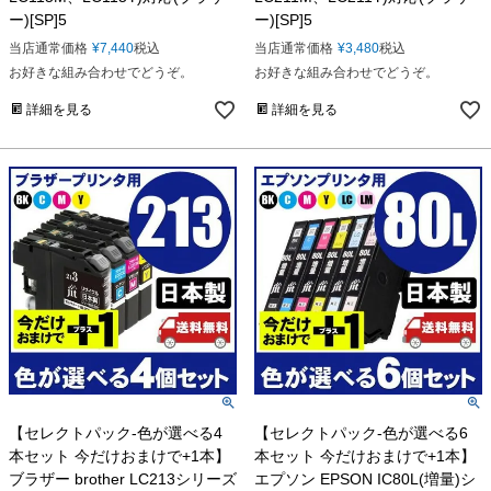
ー)[SP]5
ー)[SP]5
当店通常価格
¥
7,440
税込
当店通常価格
¥
3,480
税込
お好きな組み合わせでどうぞ。
お好きな組み合わせでどうぞ。
詳細を見る
詳細を見る
【セレクトパック-色が選べる4
【セレクトパック-色が選べる6
本セット 今だけおまけで+1本】
本セット 今だけおまけで+1本】
ブラザー brother LC213シリーズ
エプソン EPSON IC80L(増量)シ