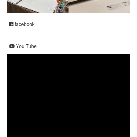
facebook
You Tube