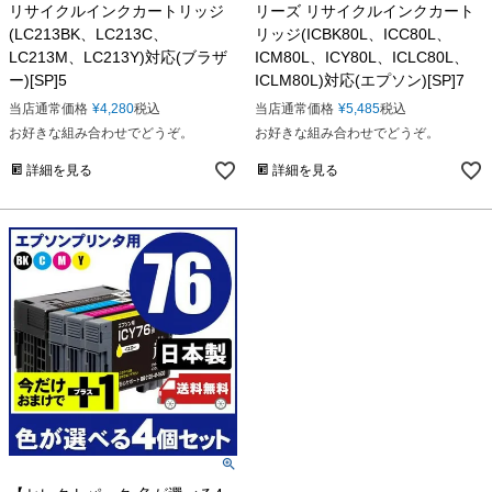
リサイクルインクカートリッジ
リーズ リサイクルインクカート
(LC213BK、LC213C、
リッジ(ICBK80L、ICC80L、
LC213M、LC213Y)対応(ブラザ
ICM80L、ICY80L、ICLC80L、
ー)[SP]5
ICLM80L)対応(エプソン)[SP]7
当店通常価格
¥
4,280
税込
当店通常価格
¥
5,485
税込
お好きな組み合わせでどうぞ。
お好きな組み合わせでどうぞ。
詳細を見る
詳細を見る