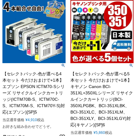
【セレクトパック-色が選べる4
【セレクトパック-色が選べる5
本セット 今だけおまけで+1本】
本セット 今だけおまけで+1本】
エプソン EPSON ICTM70-Sシリ
キヤノン Canon BCI-
ーズ リサイクルインクカートリ
351XL+350XLシリーズ リサイク
ッジ(ICTM70B-S、ICTM70C-
ルインクカートリッジ(BCI-
S、ICTM70M-S、ICTM70Y-S)対
350XLPGBK、BCI-351XLBK、
応(エプソン)[SP]5
BCI-351XLC、BCI-351XLM、
BCI-351XLY、BCI-351XLGY)対
当店通常価格
¥
4,910
税込
応(キヤノン)[SP]6
お好きな組み合わせでどうぞ。
当店通常価格
¥
5,860
税込