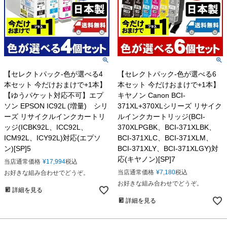
【セレクトパック-色が選べる4
【セレクトパック-色が選べる6
本セット 今だけおまけで+1本】
本セット 今だけおまけで+1本】
【ゆうパケット対応不可】エプ
キヤノン Canon BCI-
ソン EPSON IC92L (増量) シリ
371XL+370XLシリーズ リサイク
ーズ リサイクルインクカートリ
ルインクカートリッジ(BCI-
ッジ(ICBK92L、ICC92L、
370XLPGBK、BCI-371XLBK、
ICM92L、ICY92L)対応(エプソ
BCI-371XLC、BCI-371XLM、
ン)[SP]5
BCI-371XLY、BCI-371XLGY)対
応(キヤノン)[SP]7
当店通常価格
¥
17,994
税込
当店通常価格
¥
7,180
税込
お好きな組み合わせでどうぞ。
お好きな組み合わせでどうぞ。
詳細を見る
詳細を見る