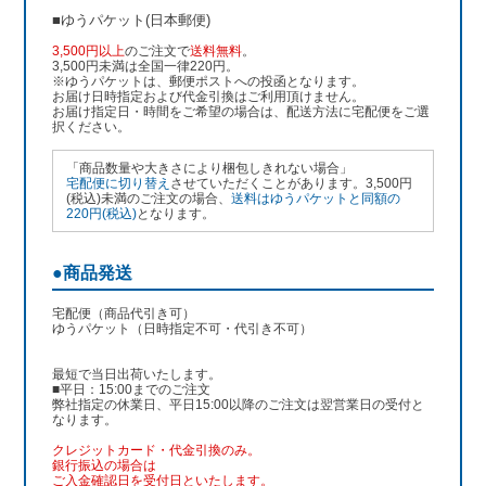
■ゆうパケット(日本郵便)
3,500円以上
のご注文で
送料無料
。
3,500円未満は全国一律220円。
※ゆうパケットは、郵便ポストへの投函となります。
お届け日時指定および代金引換はご利用頂けません。
お届け指定日・時間をご希望の場合は、配送方法に宅配便をご選
択ください。
「商品数量や大きさにより梱包しきれない場合」
宅配便に切り替え
させていただくことがあります。3,500円
(税込)未満のご注文の場合、
送料はゆうパケットと同額の
220円(税込)
となります。
●商品発送
宅配便（商品代引き可）
ゆうパケット（日時指定不可・代引き不可）
最短で当日出荷いたします。
■平日：15:00までのご注文
弊社指定の休業日、平日15:00以降のご注文は翌営業日の受付と
なります。
クレジットカード・代金引換のみ。
銀行振込
の場合は
ご入金確認日を受付日といたします。