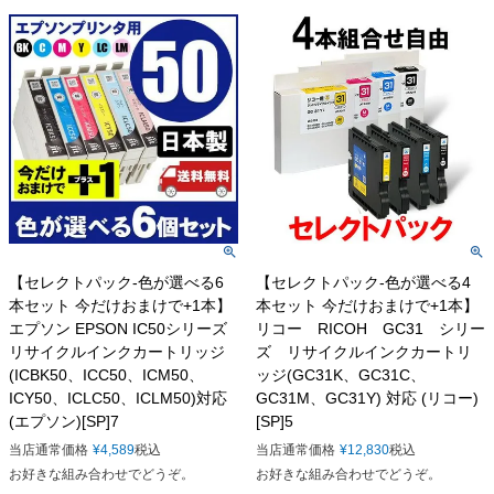
【セレクトパック-色が選べる6
【セレクトパック-色が選べる4
本セット 今だけおまけで+1本】
本セット 今だけおまけで+1本】
エプソン EPSON IC50シリーズ
リコー RICOH GC31 シリー
リサイクルインクカートリッジ
ズ リサイクルインクカートリ
(ICBK50、ICC50、ICM50、
ッジ(GC31K、GC31C、
ICY50、ICLC50、ICLM50)対応
GC31M、GC31Y) 対応 (リコー)
(エプソン)[SP]7
[SP]5
当店通常価格
¥
4,589
税込
当店通常価格
¥
12,830
税込
お好きな組み合わせでどうぞ。
お好きな組み合わせでどうぞ。