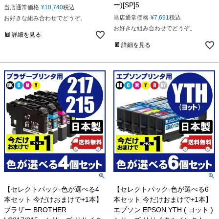
ー)[SP]5
当店通常価格
¥
10,740
税込
当店通常価格
¥
7,691
税込
お好きな組み合わせでどうぞ。
お好きな組み合わせでどうぞ。
詳細を見る
詳細を見る
【セレクトパック-色が選べる4
【セレクトパック-色が選べる6
本セット 今だけおまけで+1本】
本セット 今だけおまけで+1本】
ブラザー BROTHER
エプソン EPSON YTH ( ヨット )