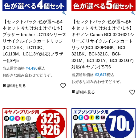
【セレクトパック-色が選べる4
【セレクトパック-色が選べる5
本セット 今だけおまけで+1本】
本セット 今だけおまけで+1本】
ブラザー brother LC113シリーズ
キヤノン Canon BCI-320+321シ
リサイクルインクカートリッジ
リーズ リサイクルインクカート
(LC113BK、LC113C、
リッジ(BCI-320PGBK、BCI-
LC113M、LC113Y)対応(ブラザ
321BK、BCI-321C、BCI-
ー)[SP]5
321M、BCI-321Y、BCI-321GY)
対応(キヤノン)[SP]6
当店通常価格
¥
4,490
税込
当店通常価格
¥
3,647
税込
お好きな組み合わせでどうぞ。
お好きな組み合わせでどうぞ。
詳細を見る
詳細を見る