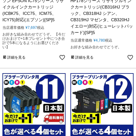
ソン EPSON IC75シリーズ リサ
HP178シリーズ リサイクルイン
イクルインクカートリッジ
クカートリッジ(CB316HJ ブラ
(ICBK75、ICC75、ICM75、
ック、CB318HJ シアン、
ICY75)対応(エプソン)[SP]5
CB319HJ マゼンタ、CB320HJ
イエロー)対応(ヒューレットパッ
当店通常価格
¥
7,697
税込
カード)[SP]5
お好きな組み合わせでどうぞ。 【今だ
けおまけで+1本プレゼント中につき合
当店通常価格
¥
4,780
税込
計で5本になるようにお選びくださ
い】
お好きな組み合わせでどうぞ。
詳細を見る
詳細を見る