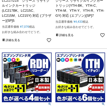
LC217/215 シリーズ リサイク
シリーズ リサイクルインクカー
ルインクカートリッジ
トリッジ(YTH-BK、YTH-C、
(LC217BK、LC215C、
YTH-M、YTH-Y、YTH-R、YTH-
LC215M、LC215Y) 対応 (ブラザ
GY) 対応 (エプソン)[SP]7
ー)[SP]5
当店通常価格
¥
4,433
税込
当店通常価格
¥
7,076
税込
お好きな組み合わせでどうぞ。
お好きな組み合わせでどうぞ。
詳細を見る
詳細を見る