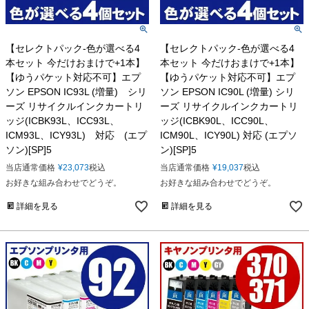
【セレクトパック-色が選べる4
【セレクトパック-色が選べる4
本セット 今だけおまけで+1本】
本セット 今だけおまけで+1本】
【ゆうパケット対応不可】エプ
【ゆうパケット対応不可】エプ
ソン EPSON IC93L (増量) シリ
ソン EPSON IC90L (増量) シリ
ーズ リサイクルインクカートリ
ーズ リサイクルインクカートリ
ッジ(ICBK93L、ICC93L、
ッジ(ICBK90L、ICC90L、
ICM93L、ICY93L) 対応 (エプ
ICM90L、ICY90L) 対応 (エプソ
ソン)[SP]5
ン)[SP]5
当店通常価格
¥
23,073
税込
当店通常価格
¥
19,037
税込
お好きな組み合わせでどうぞ。
お好きな組み合わせでどうぞ。
詳細を見る
詳細を見る