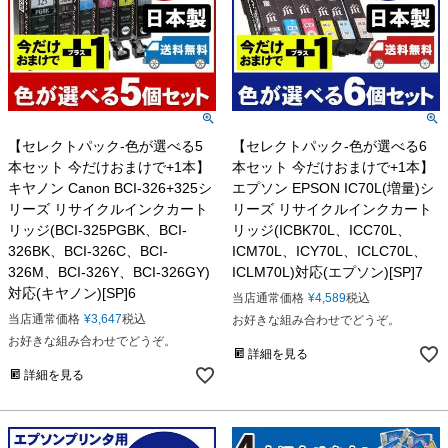
【セレクトパック-色が選べる5
【セレクトパック-色が選べる6
本セット 今だけおまけで+1本】
本セット 今だけおまけで+1本】
キヤノン Canon BCI-326+325シ
エプソン EPSON IC70L(増量)シ
リーズ リサイクルインクカート
リーズ リサイクルインクカート
リッジ(BCI-325PGBK、BCI-
リッジ(ICBK70L、ICC70L、
326BK、BCI-326C、BCI-
ICM70L、ICY70L、ICLC70L、
326M、BCI-326Y、BCI-326GY)
ICLM70L)対応(エプソン)[SP]7
対応(キヤノン)[SP]6
当店通常価格
¥
4,589
税込
当店通常価格
¥
3,647
税込
お好きな組み合わせでどうぞ。
お好きな組み合わせでどうぞ。
詳細を見る
詳細を見る