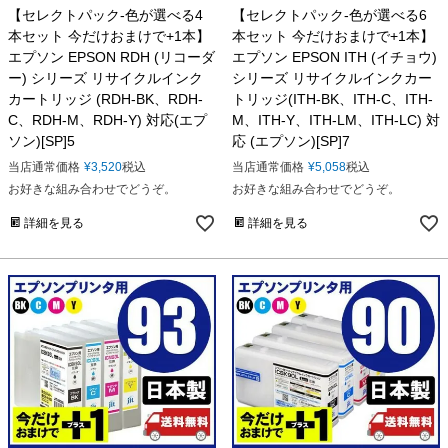
【セレクトパック-色が選べる4
【セレクトパック-色が選べる6
本セット 今だけおまけで+1本】
本セット 今だけおまけで+1本】
エプソン EPSON RDH (リコーダ
エプソン EPSON ITH (イチョウ)
ー) シリーズ リサイクルインク
シリーズ リサイクルインクカー
カートリッジ (RDH-BK、RDH-
トリッジ(ITH-BK、ITH-C、ITH-
C、RDH-M、RDH-Y) 対応(エプ
M、ITH-Y、ITH-LM、ITH-LC) 対
ソン)[SP]5
応 (エプソン)[SP]7
当店通常価格
¥
3,520
税込
当店通常価格
¥
5,058
税込
お好きな組み合わせでどうぞ。
お好きな組み合わせでどうぞ。
詳細を見る
詳細を見る