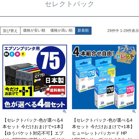
セレクトパック
価格が安い順
価格が高い順
新着順
並び替え
29
件中
1
-
29
件表示
【セレクトパック-色が選べる4
【セレクトパック-色が選べる4
本セット 今だけおまけで+1本】
本セット 今だけおまけで+1本】
【ゆうパケット対応不可】エプ
ヒューレットパッカード HP