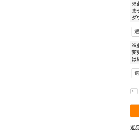
※
ま
ダ
※
変
は
返