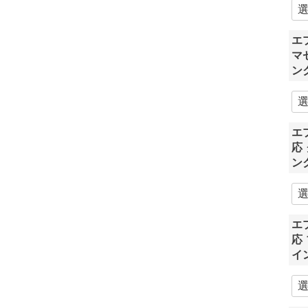
エ
マ
ン
エプ
応
ン
エプ
応
イ