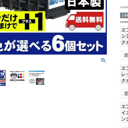
当店通
[
4
会員価
エ
シ
ク
エ
レ
ク
エ
イ
ン