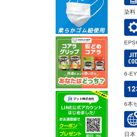
染料
EP
6-E
6本
日本