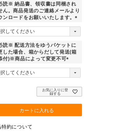
必読※ 納品書、領収書は同梱され
)
せん。商品発送のご連絡メールより
ウンロードをお願いいたします。
(
必
須
必読※ 配送方法をゆうパケットに
)
更した場合、箱からだして発送(箱
添付)※商品によって変更不可
(
必
須
)
お気に入りに登
録する
カートに入れる
品特約について