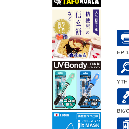
EP-1
YTH
BK/