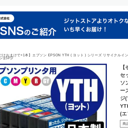
まけで+1本】エプソン EPSON YTH ( ヨット ) シリーズ リサイクルインク
)[SP]7
【
セ
ソン
ー
ジ(
YT
(エ
商