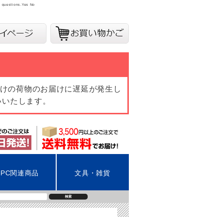
y questions.
Yes
No
向けの荷物のお届けに遅延が発生し
いいたします。
PC関連商品
文具・雑貨
検索