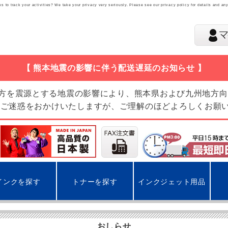
 to track your activities? We take your privacy very seriously. Please see our privacy policy for details and an
【 熊本地震の影響に伴う配送遅延のお知らせ 】
地方を震源とする地震の影響により、熊本県および九州地方
 ご迷惑をおかけいたしますが、ご理解のほどよろしくお願
インクを探す
トナーを探す
インクジェット用品
おしらせ