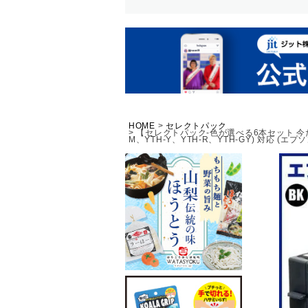
HOME
セレクトパック
【セレクトパック-色が選べる6本セット 今だけお
M、YTH-Y、YTH-R、YTH-GY) 対応 (エプソン