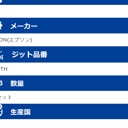
SON(エプソン)
YTH
セット