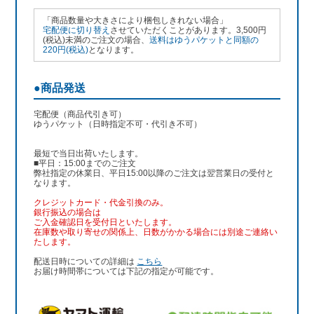
「商品数量や大きさにより梱包しきれない場合」
宅配便に切り替え
させていただくことがあります。3,500円
(税込)未満のご注文の場合、
送料はゆうパケットと同額の
220円(税込)
となります。
●商品発送
宅配便（商品代引き可）
ゆうパケット（日時指定不可・代引き不可）
最短で当日出荷いたします。
■平日：15:00までのご注文
弊社指定の休業日、平日15:00以降のご注文は翌営業日の受付と
なります。
クレジットカード・代金引換のみ。
銀行振込
の場合は
ご入金確認日を受付日といたします。
在庫数や取り寄せの関係上、日数がかかる場合には別途ご連絡い
たします。
配送日時についての詳細は
こちら
お届け時間帯については下記の指定が可能です。