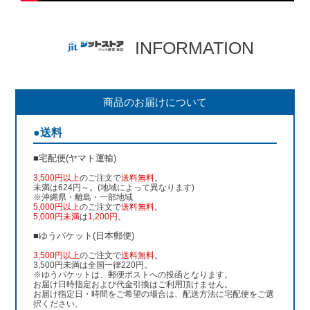
INFORMATION
商品のお届けについて
●送料
■宅配便(ヤマト運輸)
3,500円以上
のご注文で
送料無料
。
未満は624円～。(地域によって異なります)
※沖縄県・離島・一部地域
5,000円以上
のご注文で
送料無料
。
5,000円未満
は
1,200円
。
■ゆうパケット(日本郵便)
3,500円以上
のご注文で
送料無料
。
3,500円未満は全国一律220円。
※ゆうパケットは、郵便ポストへの投函となります。
お届け日時指定および代金引換はご利用頂けません。
お届け指定日・時間をご希望の場合は、配送方法に宅配便をご選
択ください。