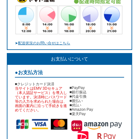
➤
配送状況のお問い合せはこちら
お支払いについて
●お支払方法
■クレジットカード決済
■PayPay
当サイトはEMV 3Dセキュア
■銀行振込
（本人認証サービス）を導入し
■代金引換
ています。決済時にパスワード
■後払い
等の入力を求められた場合は、
■d払い
画面の案内に沿って手続きを進
■Amazon Pay
めてください。
■楽天Pay