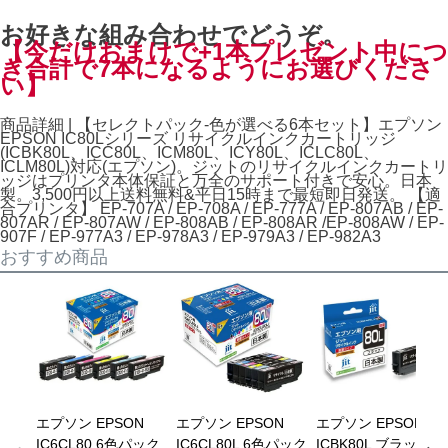
お好きな組み合わせでどうぞ。
【今だけおまけで+1本プレゼント中につ
き合計で7本になるようにお選びくださ
い】
商品詳細 | 【セレクトパック-色が選べる6本セット】エプソン
EPSON IC80Lシリーズ リサイクルインクカートリッジ
(ICBK80L、ICC80L、ICM80L、ICY80L、ICLC80L、
ICLM80L)対応(エプソン)。ジットのリサイクルインクカートリ
ッジはプリンタ本体保証と万全のサポート付きで安心。日本
製。3,500円以上送料無料&平日15時まで最短即日発送。 【適
合プリンタ】 EP-707A / EP-708A / EP-777A / EP-807AB / EP-
807AR / EP-807AW / EP-808AB / EP-808AR /EP-808AW / EP-
907F / EP-977A3 / EP-978A3 / EP-979A3 / EP-982A3
おすすめ商品
エプソン EPSON
エプソン EPSON
エプソン EPSON
IC6CL80 6色パック
IC6CL80L 6色パック
ICBK80L ブラック