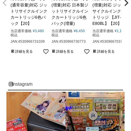
(通常容量)対応 ジッ
(増量)対応 日本製ジ
(増量)対応 ジットリ
トリサイクルインク
ットリサイクルイン
サイクルインクカー
カートリッジ6色パ
クカートリッジ6色
トリッジ 【JIT-
ック【20】
パック(増量)
E80BL】【20】
当店通常価格
¥
3,480
当店通常価格
¥
6,450
当店通常価格
¥
1,148
税込
税込
税込
JAN:4530966731039
JAN:4530966730773
JAN:4530966703722
詳細を見る
詳細を見る
詳細を見る
instagram