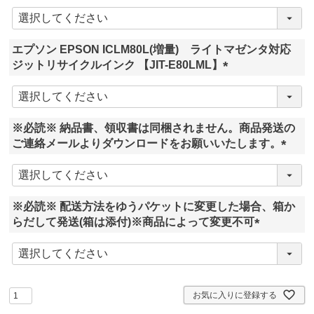
(
必
須
エプソン EPSON ICLM80L(増量) ライトマゼンタ対応
)
ジットリサイクルインク 【JIT-E80LML】
(
必
須
※必読※ 納品書、領収書は同梱されません。商品発送の
)
ご連絡メールよりダウンロードをお願いいたします。
(
必
須
※必読※ 配送方法をゆうパケットに変更した場合、箱か
)
らだして発送(箱は添付)※商品によって変更不可
(
必
須
)
お気に入りに登録する