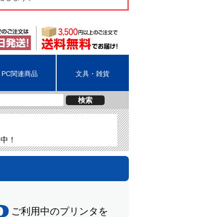
PC関連商品
文具・雑貨
検索
介中！