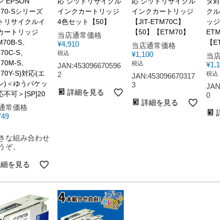
 EPSON
応 ジットリサイクル
応 ジットリサイクル
タ対
M70-Sシリーズ
インクカートリッジ
インクカートリッジ
クル
トリサイクルイ
4色セット【50】
【JIT-ETM70C】
ッジ 
カートリッジ
【50】【ETM70】
ET
当店通常価格
M70B-S、
【E
¥
4,910
当店通常価格
M70C-S、
税込
¥
1,100
当
M70M-S、
税込
¥
1,
JAN:453096670596
M70Y-S)対応(エ
2
税込
JAN:453096670317
ン)＜ゆうパケッ
3
JAN
詳細を見る
不可＞[SP]20
0
詳細を見る
通常価格
749
きな組み合わせ
うぞ。
詳細を見る