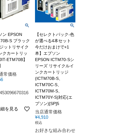
ン EPSON
【セレクトパック-色
M70B-S ブラック
が選べる4本セット
 ジットリサイク
今だけおまけで+1
ンクカートリッ
本】エプソン
JIT-ETM70B】
EPSON ICTM70-Sシ
】
リーズ リサイクルイ
ンクカートリッジ
通常価格
(ICTM70B-S、
56
ICTM70C-S、
ICTM70M-S、
453096670316
ICTM70Y-S)対応(エ
プソン)[SP]5
詳細を見る
当店通常価格
¥
4,910
税込
お好きな組み合わせ