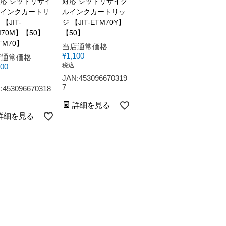
応 ジットリサイ
対応 ジットリサイク
インクカートリ
ルインクカートリッ
【JIT-
ジ 【JIT-ETM70Y】
M70M】【50】
【50】
TM70】
当店通常価格
¥
1,100
店通常価格
税込
100
JAN:453096670319
7
:453096670318
詳細を見る
詳細を見る