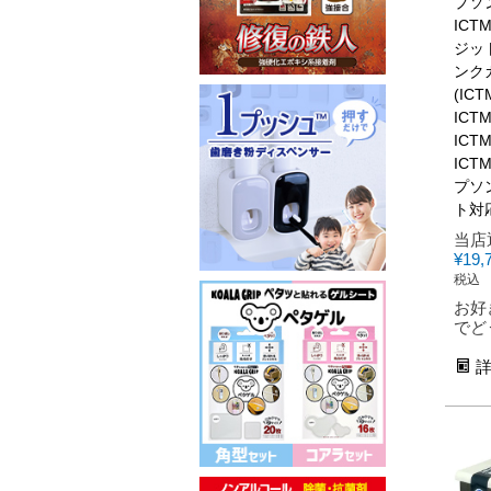
プソン
ICT
ジッ
ンク
(ICT
ICT
ICT
ICT
プソ
ト対応
当店
¥
19,
税込
お好
でど