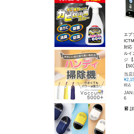
エプソ
ICT
対応
ルイ
ジ 【
【50
当店
¥
2,1
税込
JAN:
6