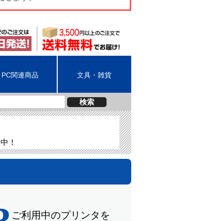
PC関連商品
文具・雑貨
検索
介中！