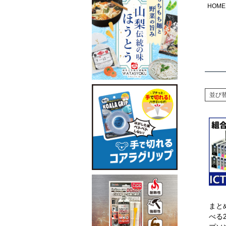
HOME
並び
まと
べる