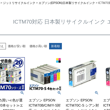
ジットリサイクルインク
エプソン(EPSON)日本製リサイクルインク
ICTM7
ICTM70対応 日本製リサイクルインク エ
替え
価格が安い順
価格が高い順
新着順
め買い≪色が選
エプソン EPSON
エプソン EPSON
エプ
20本セット≫エ
ICTM70B/C/M/Y-S対
ICTM70C-S シアン対
ICT