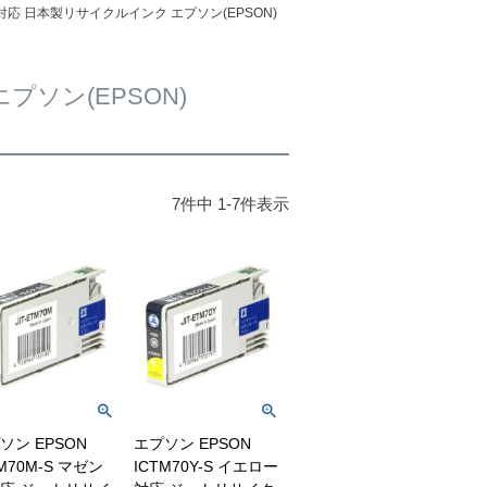
0対応 日本製リサイクルインク エプソン(EPSON)
プソン(EPSON)
7
件中
1
-
7
件表示
ソン EPSON
エプソン EPSON
M70M-S マゼン
ICTM70Y-S イエロー