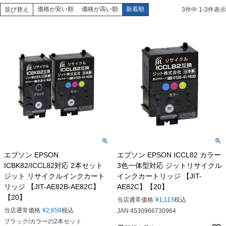
価格が安い順
価格が高い順
新着順
並び替え
3
件中
1
-
3
件表示
エプソン EPSON
エプソン EPSON ICCL82 カラー
ICBK82/ICCL82対応 2本セット
3色一体型対応 ジットリサイクル
ジット リサイクルインクカート
インクカートリッジ 【JIT-
リッジ 【JIT-AE82B-AE82C】
AE82C】【20】
【20】
当店通常価格
¥
1,113
税込
当店通常価格
¥
2,658
税込
JAN:4530966730964
ブラック/カラーの2本セット