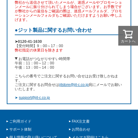
弊社から送信させて頂いたメールが、迷惑メールやプロモーショ
ンメールに振り分けられてしまう場合がございます。お手数です
が弊社からの返信をご確認の際は、迷惑メールフォルダ、プロモ
ーションメールフォルダもご確認いただけますようお願い申し上
げます。
●ジット製品に関するお問い合わせ
カートへ
➤0120-41-1630
【受付時間】9：00～17：00
弊社指定の休業日を除きます
お電話がつながりやすい時間帯
午前：11：00～12：00
午後：13：00～14：00
こちらの番号でご注文に関するお問い合せはお受け致しかねま
す。
ご注文に関するお問合せは
jitstore@jit-c.co.jp
宛にメールでお願い
いたします。
➤
support@jit-c.co.jp
ご利用ガイド
FAX注文書
サポート体制
お問合わせ
個人情報の取り扱いについて
メルマガ登録はこちら