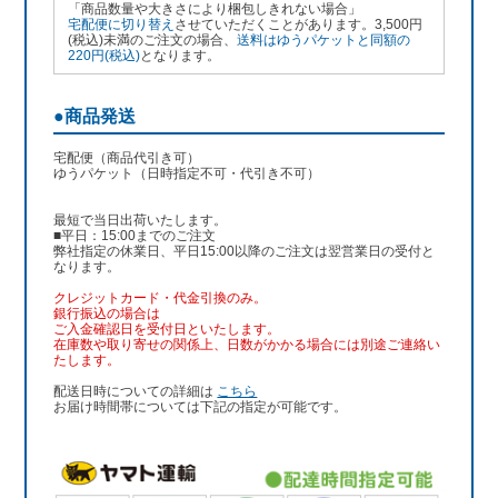
「商品数量や大きさにより梱包しきれない場合」
宅配便に切り替え
させていただくことがあります。3,500円
(税込)未満のご注文の場合、
送料はゆうパケットと同額の
220円(税込)
となります。
●商品発送
宅配便（商品代引き可）
ゆうパケット（日時指定不可・代引き不可）
最短で当日出荷いたします。
■平日：15:00までのご注文
弊社指定の休業日、平日15:00以降のご注文は翌営業日の受付と
なります。
クレジットカード・代金引換のみ。
銀行振込
の場合は
ご入金確認日を受付日といたします。
在庫数や取り寄せの関係上、日数がかかる場合には別途ご連絡い
たします。
配送日時についての詳細は
こちら
お届け時間帯については下記の指定が可能です。