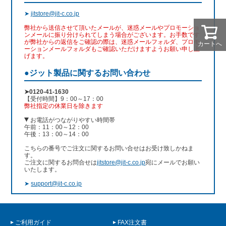
➤
jitstore@jit-c.co.jp
弊社から送信させて頂いたメールが、迷惑メールやプロモーショ
ンメールに振り分けられてしまう場合がございます。お手数です
が弊社からの返信をご確認の際は、迷惑メールフォルダ、プロモ
カートへ
ーションメールフォルダもご確認いただけますようお願い申し上
げます。
●ジット製品に関するお問い合わせ
➤0120-41-1630
【受付時間】9：00～17：00
弊社指定の休業日を除きます
お電話がつながりやすい時間帯
午前：11：00～12：00
午後：13：00～14：00
こちらの番号でご注文に関するお問い合せはお受け致しかねま
す。
ご注文に関するお問合せは
jitstore@jit-c.co.jp
宛にメールでお願い
いたします。
➤
support@jit-c.co.jp
ご利用ガイド
FAX注文書