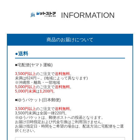
INFORMATION
商品のお届けについて
●送料
■宅配便(ヤマト運輸)
3,500円以上
のご注文で
送料無料
。
未満は624円～。(地域によって異なります)
※沖縄県・離島・一部地域
5,000円以上
のご注文で
送料無料
。
5,000円未満
は
1,200円
。
■ゆうパケット(日本郵便)
3,500円以上
のご注文で
送料無料
。
3,500円未満は全国一律220円。
※ゆうパケットは、郵便ポストへの投函となります。
お届け日時指定および代金引換はご利用頂けません。
お届け指定日・時間をご希望の場合は、配送方法に宅配便をご選
択ください。