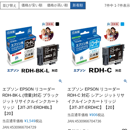
価格が安い順
価格が高い順
新着順
並び替え
7
件中
1
-
7
件表示
エプソン EPSON リコーダー
エプソン EPSON リコーダー
RDH-BK-L (増量)対応 ブラック
RDH-C 対応 シアン ジットリサ
ジットリサイクルインクカート
イクルインクカートリッジ
リッジ 【JIT-JIT-ERDHBL】
【JIT-JIT-ERDHC】【20】
【20】
当店通常価格
¥
906
税込
当店通常価格
¥
1,549
税込
JAN:4530966704736
JAN:4530966704729