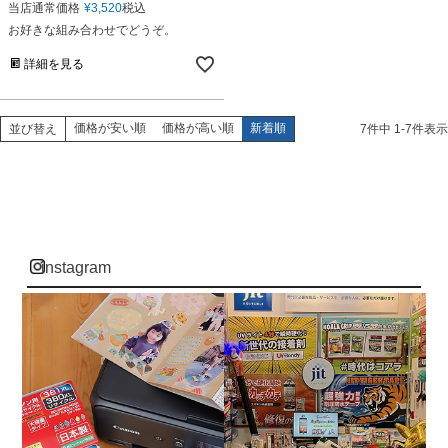
当店通常価格
¥
3,520
税込
お好きな組み合わせでどうぞ。
詳細を見る
価格が安い順
価格が高い順
新着順
並び替え
7
件中
1
-
7
件表示
instagram