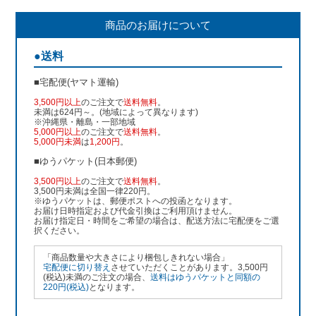
商品のお届けについて
●送料
■宅配便(ヤマト運輸)
3,500円以上
のご注文で
送料無料
。
未満は624円～。(地域によって異なります)
※沖縄県・離島・一部地域
5,000円以上
のご注文で
送料無料
。
5,000円未満
は
1,200円
。
■ゆうパケット(日本郵便)
3,500円以上
のご注文で
送料無料
。
3,500円未満は全国一律220円。
※ゆうパケットは、郵便ポストへの投函となります。
お届け日時指定および代金引換はご利用頂けません。
お届け指定日・時間をご希望の場合は、配送方法に宅配便をご選
択ください。
「商品数量や大きさにより梱包しきれない場合」
宅配便に切り替え
させていただくことがあります。3,500円
(税込)未満のご注文の場合、
送料はゆうパケットと同額の
220円(税込)
となります。