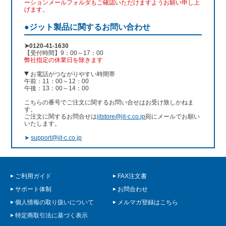
ーションメールフォルダもご確認いただけますようお願い申し上
げます。
●ジット製品に関するお問い合わせ
➤0120-41-1630
【受付時間】9：00～17：00
弊社指定の休業日を除きます
お電話がつながりやすい時間帯
午前：11：00～12：00
午後：13：00～14：00
こちらの番号でご注文に関するお問い合せはお受け致しかねま
す。
ご注文に関するお問合せは
jitstore@jit-c.co.jp
宛にメールでお願い
いたします。
➤
support@jit-c.co.jp
ご利用ガイド
FAX注文書
サポート体制
お問合わせ
個人情報の取り扱いについて
メルマガ登録はこちら
特定商取引法に基づく表示