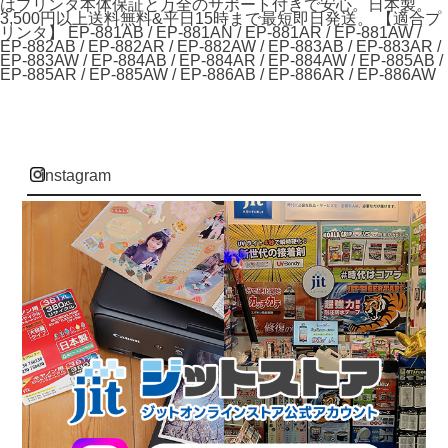
はプリンタ本体保証と万全のサポート付きで安心。日本製。
3,500円以上送料無料&平日15時まで最短即日発送。 【適合プ
リンタ】 EP-881AB / EP-881AN / EP-881AR / EP-881AW /
EP-882AB / EP-882AR / EP-882AW / EP-883AB / EP-883AR /
EP-883AW / EP-884AB / EP-884AR / EP-884AW / EP-885AB /
EP-885AR / EP-885AW / EP-886AB / EP-886AR / EP-886AW
instagram