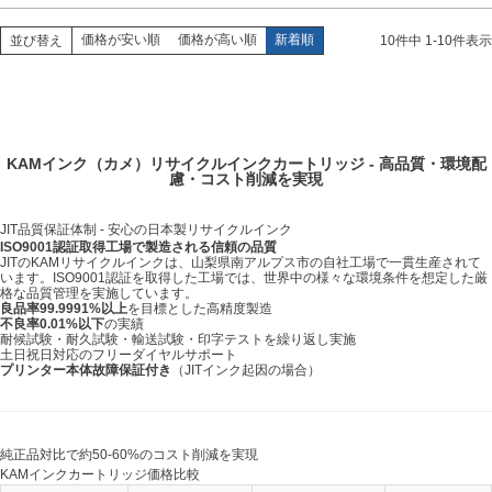
価格が安い順
価格が高い順
新着順
並び替え
10
件中
1
-
10
件表示
KAMインク（カメ）リサイクルインクカートリッジ - 高品質・環境配
慮・コスト削減を実現
JIT品質保証体制 - 安心の日本製リサイクルインク
ISO9001認証取得工場で製造される信頼の品質
JITのKAMリサイクルインクは、山梨県南アルプス市の自社工場で一貫生産されて
います。ISO9001認証を取得した工場では、世界中の様々な環境条件を想定した厳
格な品質管理を実施しています。
良品率99.9991%以上
を目標とした高精度製造
不良率0.01%以下
の実績
耐候試験・耐久試験・輸送試験・印字テストを繰り返し実施
土日祝日対応のフリーダイヤルサポート
プリンター本体故障保証付き
（JITインク起因の場合）
純正品対比で約50-60%のコスト削減を実現
KAMインクカートリッジ価格比較