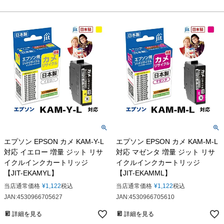
エプソン EPSON カメ KAM-Y-L
エプソン EPSON カメ KAM-M-L
対応 イエロー 増量 ジット リサ
対応 マゼンタ 増量 ジット リサ
イクルインクカートリッジ
イクルインクカートリッジ
【JIT-EKAMYL】
【JIT-EKAMML】
当店通常価格
¥
1,122
税込
当店通常価格
¥
1,122
税込
JAN:4530966705627
JAN:4530966705610
詳細を見る
詳細を見る