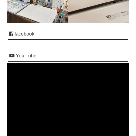
facebook
You Tube