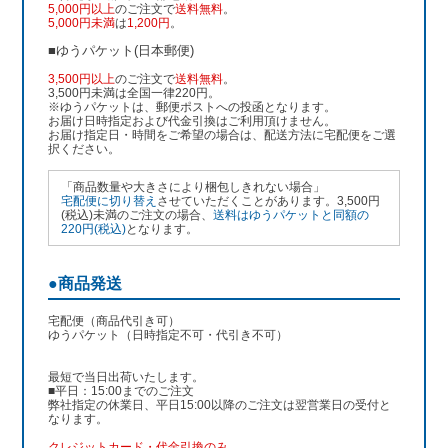
5,000円以上
のご注文で
送料無料
。
5,000円未満
は
1,200円
。
■ゆうパケット(日本郵便)
3,500円以上
のご注文で
送料無料
。
3,500円未満は全国一律220円。
※ゆうパケットは、郵便ポストへの投函となります。
お届け日時指定および代金引換はご利用頂けません。
お届け指定日・時間をご希望の場合は、配送方法に宅配便をご選
択ください。
「商品数量や大きさにより梱包しきれない場合」
宅配便に切り替え
させていただくことがあります。3,500円
(税込)未満のご注文の場合、
送料はゆうパケットと同額の
220円(税込)
となります。
●商品発送
宅配便（商品代引き可）
ゆうパケット（日時指定不可・代引き不可）
最短で当日出荷いたします。
■平日：15:00までのご注文
弊社指定の休業日、平日15:00以降のご注文は翌営業日の受付と
なります。
クレジットカード・代金引換のみ。