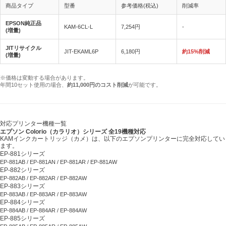
商品タイプ
型番
参考価格(税込)
削減率
EPSON純正品
KAM-6CL-L
7,254円
-
(増量)
JITリサイクル
JIT-EKAML6P
6,180円
約15%削減
(増量)
※価格は変動する場合があります。
年間10セット使用の場合、
約11,000円のコスト削減
が可能です。
対応プリンター機種一覧
エプソン Colorio（カラリオ）シリーズ 全19機種対応
KAMインクカートリッジ（カメ）は、以下のエプソンプリンターに完全対応してい
ます。
EP-881シリーズ
EP-881AB / EP-881AN / EP-881AR / EP-881AW
EP-882シリーズ
EP-882AB / EP-882AR / EP-882AW
EP-883シリーズ
EP-883AB / EP-883AR / EP-883AW
EP-884シリーズ
EP-884AB / EP-884AR / EP-884AW
EP-885シリーズ