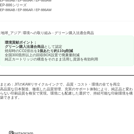
EP-885AB / EP-885AR / EP-885AW
EP-886シリーズ
EP-886AB / EP-886AR / EP-886AW
:地球_アジア: 環境への取り組み - グリーン購入法適合商品
環境貢献ポイント：
グリーン購入法適合商品
として認定
焼却時のCO2排出を
1個あたり約110g削減
全国300箇所以上の回収BOX設置で廃棄量削減
純正カートリッジの構造をそのまま活用し資源を有効利用
まとめ：JITのKAMリサイクルインクで、品質・コスト・環境の全てを両立
高品質な日本製造、徹底した品質管理、充実のサポート体制により、純正品と変わ
らない印刷品質を格安で実現。環境にも配慮した選択で、持続可能な印刷環境を構
築できます。
instagram