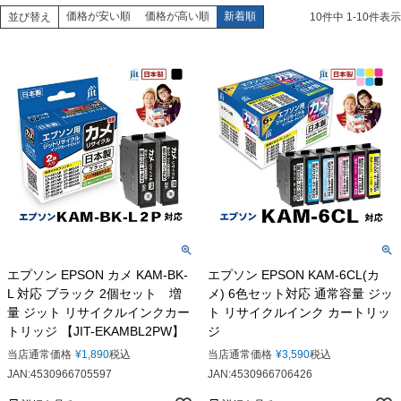
価格が安い順
価格が高い順
新着順
並び替え
10
件中
1
-
10
件表示
エプソン EPSON カメ KAM-BK-
エプソン EPSON KAM-6CL(カ
L 対応 ブラック 2個セット 増
メ) 6色セット対応 通常容量 ジッ
量 ジット リサイクルインクカー
ト リサイクルインク カートリッ
トリッジ 【JIT-EKAMBL2PW】
ジ
当店通常価格
¥
1,890
税込
当店通常価格
¥
3,590
税込
JAN:4530966705597
JAN:4530966706426