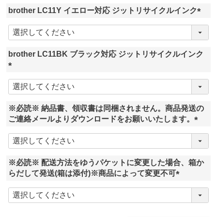
須
brother LC11Y イエロー対応 ジットリサイクルインク
)
(
必
須
brother LC11BK ブラック対応 ジットリサイクルインク
)
(
必
須
※必読※ 納品書、領収書は同梱されません。商品発送の
)
ご連絡メールよりダウンロードをお願いいたします。
(
必
須
※必読※ 配送方法をゆうパケットに変更した場合、箱か
)
らだして発送(箱は添付)※商品によって変更不可
(
必
須