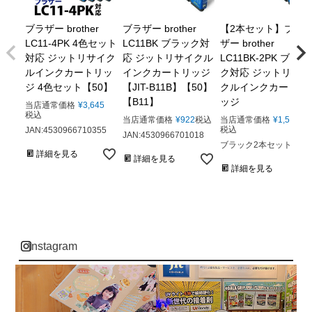
ブラザー brother
ブラザー brother
【2本セット】ブラ
LC11-4PK 4色セット
LC11BK ブラック対
ザー brother
対応 ジットリサイク
応 ジットリサイクル
LC11BK-2PK ブラッ
ルインクカートリッ
インクカートリッジ
ク対応 ジットリサイ
ジ 4色セット【50】
【JIT-B11B】【50】
クルインクカートリ
【B11】
ッジ
当店通常価格
¥
3,645
税込
当店通常価格
¥
922
税込
当店通常価格
¥
1,569
税込
JAN:4530966710355
JAN:4530966701018
ブラック2本セット。
詳細を見る
詳細を見る
詳細を見る
instagram