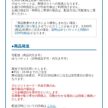
3,500円未満は全国一律220円。
※ゆうパケットは、郵便ポストへの投函となります。
お届け日時指定および代金引換はご利用頂けません。
お届け指定日・時間をご希望の場合は、配送方法に宅配便をご選
択ください。
「商品数量や大きさにより梱包しきれない場合」
宅配便に切り替え
させていただくことがあります。3,500円
(税込)未満のご注文の場合、
送料はゆうパケットと同額の
220円(税込)
となります。
●商品発送
宅配便（商品代引き可）
ゆうパケット（日時指定不可・代引き不可）
最短で当日出荷いたします。
■平日：15:00までのご注文
弊社指定の休業日、平日15:00以降のご注文は翌営業日の受付と
なります。
クレジットカード・代金引換のみ。
銀行振込
の場合は
ご入金確認日を受付日といたします。
在庫数や取り寄せの関係上、日数がかかる場合には別途ご連絡い
たします。
配送日時についての詳細は
こちら