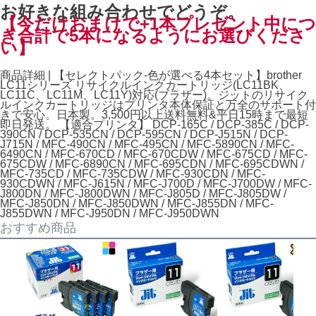
お好きな組み合わせでどうぞ。
【今だけおまけで+1本プレゼント中につ
き合計で5本になるようにお選びくださ
い】
商品詳細 | 【セレクトパック-色が選べる4本セット】brother
LC11シリーズ リサイクルインクカートリッジ(LC11BK、
LC11C、LC11M、LC11Y)対応(ブラザー)。ジットのリサイク
ルインクカートリッジはプリンタ本体保証と万全のサポート付
きで安心。日本製。3,500円以上送料無料&平日15時まで最短
即日発送。 【適合プリンタ】 DCP-165C / DCP-385C / DCP-
390CN / DCP-535CN / DCP-595CN / DCP-J515N / DCP-
J715N / MFC-490CN / MFC-495CN / MFC-5890CN / MFC-
6490CN / MFC-670CD / MFC-670CDW / MFC-675CD / MFC-
675CDW / MFC-6890CN / MFC-695CDN / MFC-695CDWN /
MFC-735CD / MFC-735CDW / MFC-930CDN / MFC-
930CDWN / MFC-J615N / MFC-J700D / MFC-J700DW / MFC-
J800DN / MFC-J800DWN / MFC-J805D / MFC-J805DW /
MFC-J850DN / MFC-J850DWN / MFC-J855DN / MFC-
J855DWN / MFC-J950DN / MFC-J950DWN
おすすめ商品