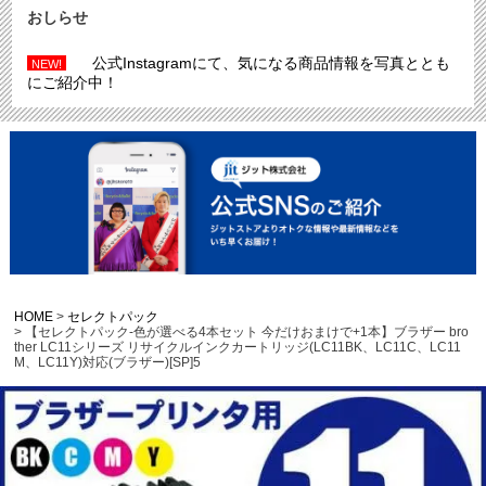
おしらせ
公式Instagramにて、気になる商品情報を写真ととも
NEW!
にご紹介中！
HOME
セレクトパック
【セレクトパック-色が選べる4本セット 今だけおまけで+1本】ブラザー bro
ther LC11シリーズ リサイクルインクカートリッジ(LC11BK、LC11C、LC11
M、LC11Y)対応(ブラザー)[SP]5