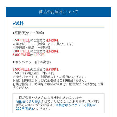
商品のお届けについて
●送料
■宅配便(ヤマト運輸)
3,500円以上
のご注文で
送料無料
。
未満は624円～。(地域によって異なります)
※沖縄県・離島・一部地域
5,000円以上
のご注文で
送料無料
。
5,000円未満
は
1,200円
。
■ゆうパケット(日本郵便)
3,500円以上
のご注文で
送料無料
。
3,500円未満は全国一律220円。
※ゆうパケットは、郵便ポストへの投函となります。
お届け日時指定および代金引換はご利用頂けません。
お届け指定日・時間をご希望の場合は、配送方法に宅配便をご選
択ください。
「商品数量や大きさにより梱包しきれない場合」
宅配便に切り替え
させていただくことがあります。3,500円
(税込)未満のご注文の場合、
送料はゆうパケットと同額の
220円(税込)
となります。