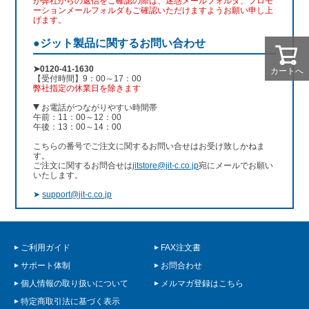
が弊社からの返信をご確認の際は、迷惑メールフォルダ、プロモ
ーションメールフォルダもご確認いただけますようお願い申し上
げます。
●ジット製品に関するお問い合わせ
➤0120-41-1630
カートへ
【受付時間】9：00～17：00
弊社指定の休業日を除きます
お電話がつながりやすい時間帯
午前：11：00～12：00
午後：13：00～14：00
こちらの番号でご注文に関するお問い合せはお受け致しかねま
す。
ご注文に関するお問合せは
jitstore@jit-c.co.jp
宛にメールでお願い
いたします。
➤
support@jit-c.co.jp
ご利用ガイド
FAX注文書
サポート体制
お問合わせ
個人情報の取り扱いについて
メルマガ登録はこちら
特定商取引法に基づく表示