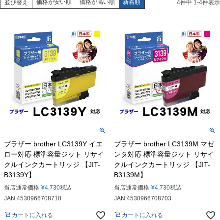
価格が安い順
価格が高い順
新着順
並び替え
4
件中
1
-
4
件表示
ブラザー brother LC3139Y イエ
ブラザー brother LC3139M マゼ
ロー対応 標準容量ジット リサイ
ンタ対応 標準容量ジット リサイ
クルインクカートリッジ 【JIT-
クルインクカートリッジ 【JIT-
B3139Y】
B3139M】
当店通常価格
¥
4,730
税込
当店通常価格
¥
4,730
税込
JAN:4530966708710
JAN:4530966708703
カートに入れる
カートに入れる