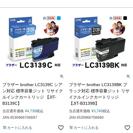
ブラザー brother LC3139C シア
ブラザー brother LC3139BK ブ
ン対応 標準容量ジット リサイク
ラック対応 標準容量ジット リサ
ルインクカートリッジ 【JIT-
イクルインクカートリッジ
B3139C】
【JIT-B3139B】
当店通常価格
¥
4,730
税込
当店通常価格
¥
3,740
税込
JAN:4530966708697
JAN:4530966708680
カートに入れる
カートに入れる