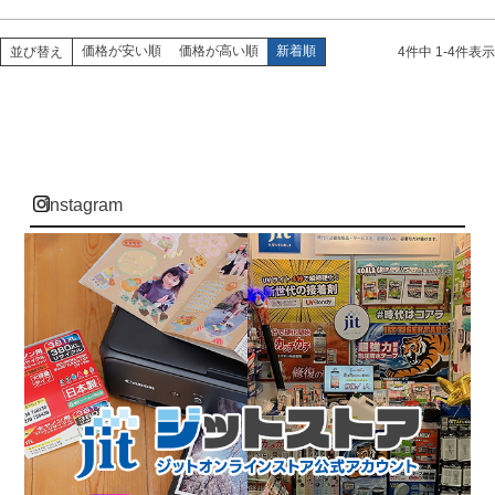
価格が安い順
価格が高い順
新着順
並び替え
4
件中
1
-
4
件表示
instagram