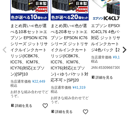
まとめ買い≪色が選
まとめ買い≪色が選
エプソン EPSON
べる10本セット≫エ
べる20本セット≫エ
IC4CL76 4色パック
プソン EPSON IC76
プソン EPSON IC76
対応 ジットリサイク
シリーズ ジットリサ
シリーズ ジットリサ
ルインクカートリッ
イクルインクカート
イクルインクカート
ジ4色パック【20】
リッジ(ICBK76、
リッジ(ICBK76、
当店通常価格
¥
9,182
税込
ICC76、ICM76、
ICC76、ICM76、
ICY76)対応(エプソ
ICY76)対応(エプソ
JAN:4530966730940
ン)[SP]10
ン)＜ゆうパケット対
詳細を見る
応不可＞[SP]20
当店通常価格
¥
22,449
税込
当店通常価格
¥
41,319
税込
お好きな組み合わせでど
うぞ。
お好きな組み合わせでど
うぞ。
詳細を見る
詳細を見る