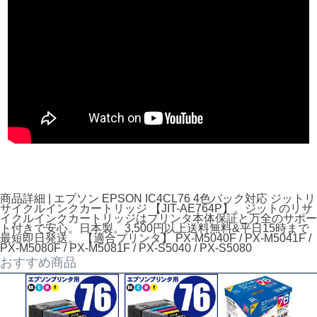
商品詳細 | エプソン EPSON IC4CL76 4色パック対応 ジットリ
サイクルインクカートリッジ 【JIT-AE764P】。ジットのリサ
イクルインクカートリッジはプリンタ本体保証と万全のサポー
ト付きで安心。日本製。3,500円以上送料無料&平日15時まで
最短即日発送。 【適合プリンタ】 PX-M5040F / PX-M5041F /
PX-M5080F / PX-M5081F / PX-S5040 / PX-S5080
おすすめ商品