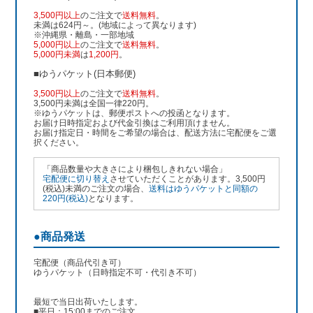
3,500円以上
のご注文で
送料無料
。
未満は624円～。(地域によって異なります)
※沖縄県・離島・一部地域
5,000円以上
のご注文で
送料無料
。
5,000円未満
は
1,200円
。
■ゆうパケット(日本郵便)
3,500円以上
のご注文で
送料無料
。
3,500円未満は全国一律220円。
※ゆうパケットは、郵便ポストへの投函となります。
お届け日時指定および代金引換はご利用頂けません。
お届け指定日・時間をご希望の場合は、配送方法に宅配便をご選
択ください。
「商品数量や大きさにより梱包しきれない場合」
宅配便に切り替え
させていただくことがあります。3,500円
(税込)未満のご注文の場合、
送料はゆうパケットと同額の
220円(税込)
となります。
●商品発送
宅配便（商品代引き可）
ゆうパケット（日時指定不可・代引き不可）
最短で当日出荷いたします。
■平日：15:00までのご注文