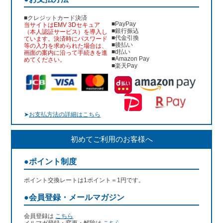
■クレジットカード決済
■PayPay
当サイトはEMV 3Dセキュア
■銀行振込
（本人認証サービス）を導入し
■代金引換
ています。決済時にパスワード
■後払い
等の入力を求められた場合は、
■d払い
画面の案内に沿って手続きを進
■Amazon Pay
めてください。
■楽天Pay
➤
お支払方法の詳細はこちら
初めてご利用のお客様へ
●ポイント制度
ポイント交換レートは1ポイント＝1円です。
●会員登録・メールマガジン
会員登録は
こちら
メルマガ登録・変更・解除は
こちら