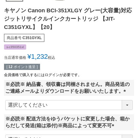
キヤノン Canon BCI-351XLGY グレー(大容量)対応
ジットリサイクルインクカートリッジ 【JIT-
C351GYXL】【20】
商品番号
C351GYXL
s-c350351xl
¥
1,232
当店通常価格
税込
[
12
ポイント進呈 ]
会員価格で購入するにはログインが必要です。
※必読※ 納品書、領収書は同梱されません。商品発送の
ご連絡メールよりダウンロードをお願いいたします。
(
必
須
※必読※ 配送方法をゆうパケットに変更した場合、箱か
)
らだして発送(箱は添付)※商品によって変更不可
(