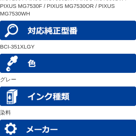
PIXUS MG7530F / PIXUS MG7530OR / PIXUS
MG7530WH
BCI-351XLGY
グレー
染料