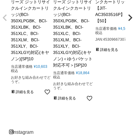
リーズ ジットリサイ
リーズ ジットリサイ
ンクカートリッジ
クルインクカートリ
クルインクカートリ
【JIT-
ッジ(BCI-
ッジ(BCI-
AC3503516P】
350XLPGBK、BCI-
350XLPGBK、BCI-
【50】
351XLBK、BCI-
351XLBK、BCI-
当店通常価格
¥
4,580
税込
351XLC、BCI-
351XLC、BCI-
351XLM、BCI-
351XLM、BCI-
JAN:4530966730780
351XLY、BCI-
351XLY、BCI-
詳細を見る
351XLGY)対応(キヤ
351XLGY)対応(キヤ
ノン)[SP]10
ノン)＜ゆうパケット
対応不可＞[SP]20
当店通常価格
¥
10,603
税込
当店通常価格
¥
18,864
税込
お好きな組み合わせでど
うぞ。
お好きな組み合わせでど
うぞ。
詳細を見る
詳細を見る
instagram