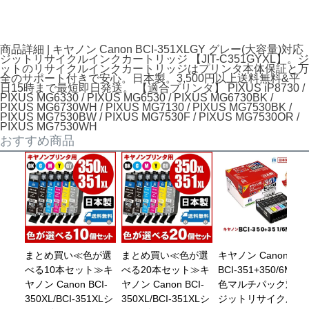
商品詳細 | キヤノン Canon BCI-351XLGY グレー(大容量)対応
ジットリサイクルインクカートリッジ 【JIT-C351GYXL】。ジ
ットのリサイクルインクカートリッジはプリンタ本体保証と万
全のサポート付きで安心。日本製。3,500円以上送料無料&平
日15時まで最短即日発送。 【適合プリンタ】 PIXUS iP8730 /
PIXUS MG6330 / PIXUS MG6530 / PIXUS MG6730BK /
PIXUS MG6730WH / PIXUS MG7130 / PIXUS MG7530BK /
PIXUS MG7530BW / PIXUS MG7530F / PIXUS MG7530OR /
PIXUS MG7530WH
おすすめ商品
まとめ買い≪色が選
まとめ買い≪色が選
キヤノン Canon
べる10本セット≫キ
べる20本セット≫キ
BCI-351+350/6MP 6
ヤノン Canon BCI-
ヤノン Canon BCI-
色マルチパック対応
350XL/BCI-351XLシ
350XL/BCI-351XLシ
ジットリサイクルイ