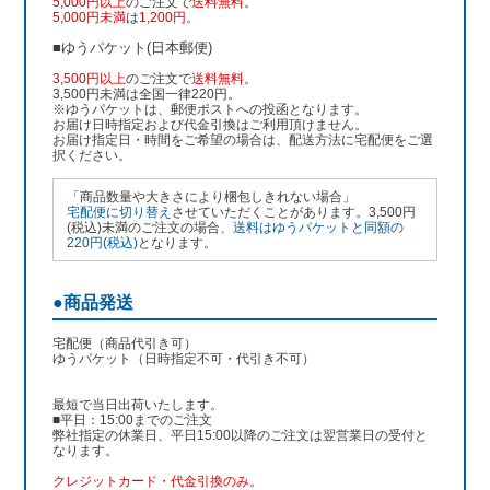
5,000円以上
のご注文で
送料無料
。
5,000円未満
は
1,200円
。
■ゆうパケット(日本郵便)
3,500円以上
のご注文で
送料無料
。
3,500円未満は全国一律220円。
※ゆうパケットは、郵便ポストへの投函となります。
お届け日時指定および代金引換はご利用頂けません。
お届け指定日・時間をご希望の場合は、配送方法に宅配便をご選
択ください。
「商品数量や大きさにより梱包しきれない場合」
宅配便に切り替え
させていただくことがあります。3,500円
(税込)未満のご注文の場合、
送料はゆうパケットと同額の
220円(税込)
となります。
●商品発送
宅配便（商品代引き可）
ゆうパケット（日時指定不可・代引き不可）
最短で当日出荷いたします。
■平日：15:00までのご注文
弊社指定の休業日、平日15:00以降のご注文は翌営業日の受付と
なります。
クレジットカード・代金引換のみ。