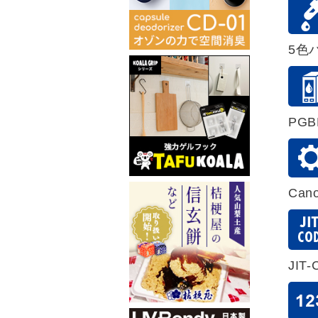
5色パ
PGB
Can
JIT