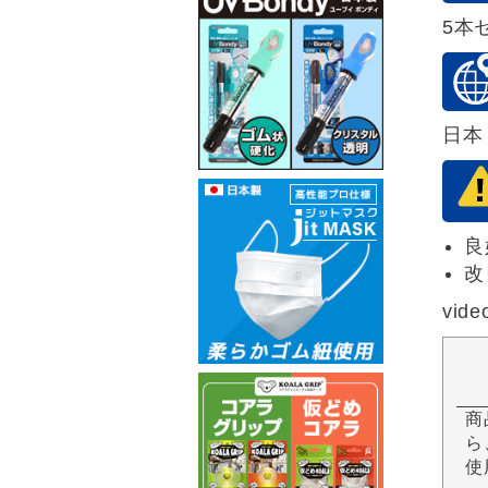
5本
日本
良
改
vide
商
ら
使