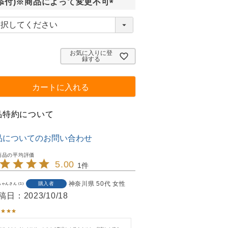
添付)※商品によって変更不可
(
必
須
)
お気に入りに登
録する
カートに入れる
品特約について
品についてのお問い合わせ
5.00
1
神奈川県
50代
女性
購入者
ちゃん
1
稿日
2023/10/18