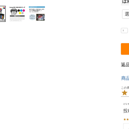
は
返
商
とら
投