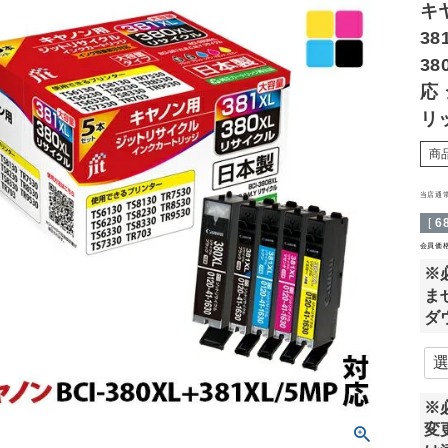
キヤ
38
3
応
リ
商
当店通
[
6
会員価
※
ま
ダ
※
変