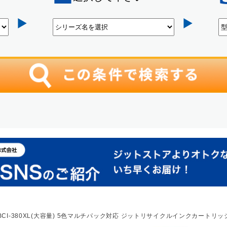
M/Y/)+BCI-380XL(大容量) 5色マルチパック対応 ジットリサイクルインクカート