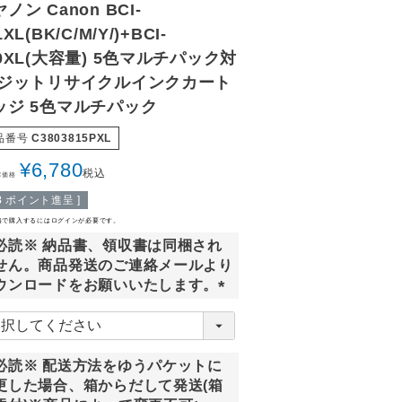
ノン Canon BCI-
1XL(BK/C/M/Y/)+BCI-
80XL(大容量) 5色マルチパック対
 ジットリサイクルインクカート
ッジ 5色マルチパック
品番号
C3803815PXL
¥
6,780
税込
常価格
8
ポイント進呈 ]
格で購入するにはログインが必要です。
必読※ 納品書、領収書は同梱され
せん。商品発送のご連絡メールより
ウンロードをお願いいたします。
(
必
須
必読※ 配送方法をゆうパケットに
)
更した場合、箱からだして発送(箱