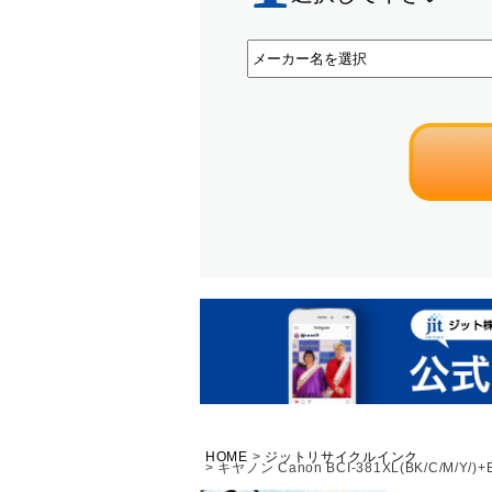
HOME
ジットリサイクルインク
キヤノン Canon BCI-381XL(BK/C/