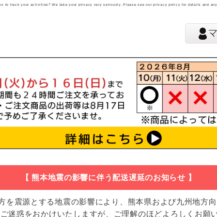
 to track your activities? We take your privacy very seriously. Please see our privacy policy for details and an
【 熊本地震の影響に伴う配送遅延のお知らせ 】
地方を震源とする地震の影響により、熊本県および九州地方
 ご迷惑をおかけいたしますが、ご理解のほどよろしくお願