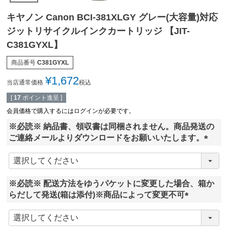
キヤノン Canon BCI-381XLGY グレー(大容量)対応
ジットリサイクルインクカートリッジ 【JIT-
C381GYXL】
商品番号
C381GYXL
¥
1,672
当店通常価格
税込
[
17
ポイント進呈 ]
会員価格で購入するにはログインが必要です。
※必読※ 納品書、領収書は同梱されません。商品発送の
ご連絡メールよりダウンロードをお願いいたします。
(
必
須
※必読※ 配送方法をゆうパケットに変更した場合、箱か
)
らだして発送(箱は添付)※商品によって変更不可
(
必