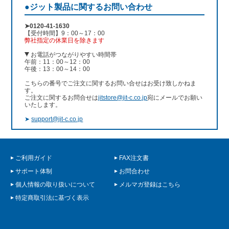
●ジット製品に関するお問い合わせ
➤0120-41-1630
【受付時間】9：00～17：00
弊社指定の休業日を除きます
お電話がつながりやすい時間帯
午前：11：00～12：00
午後：13：00～14：00
こちらの番号でご注文に関するお問い合せはお受け致しかねま
す。
ご注文に関するお問合せは
jitstore@jit-c.co.jp
宛にメールでお願い
いたします。
➤
support@jit-c.co.jp
ご利用ガイド
FAX注文書
サポート体制
お問合わせ
個人情報の取り扱いについて
メルマガ登録はこちら
特定商取引法に基づく表示