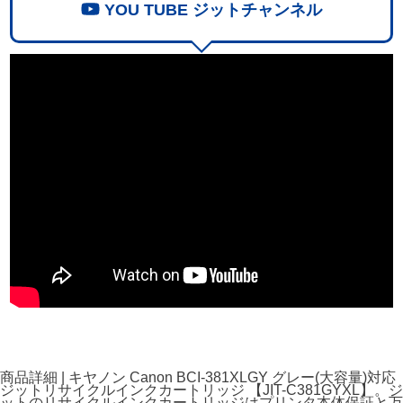
YOU TUBE ジットチャンネル
商品詳細 | キヤノン Canon BCI-381XLGY グレー(大容量)対応
ジットリサイクルインクカートリッジ 【JIT-C381GYXL】。ジ
ットのリサイクルインクカートリッジはプリンタ本体保証と万