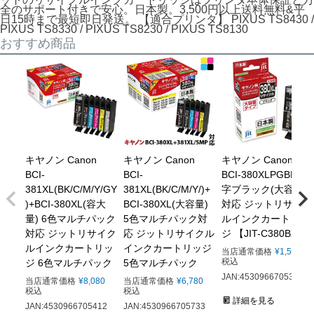
全のサポート付きで安心。日本製。3,500円以上送料無料&平
日15時まで最短即日発送。 【適合プリンタ】 PIXUS TS8430 /
PIXUS TS8330 / PIXUS TS8230 / PIXUS TS8130
おすすめ商品
キヤノン Canon
キヤノン Canon
キヤノン Canon
BCI-
BCI-
BCI-380XLPGBK 文
381XL(BK/C/M/Y/GY
381XL(BK/C/M/Y/)+
字ブラック(大容量)
)+BCI-380XL(容大
BCI-380XL(大容量)
対応 ジットリサイク
量) 6色マルチパック
5色マルチパック対
ルインクカートリッ
対応 ジットリサイク
応 ジットリサイクル
ジ 【JIT-C380BXL】
ルインクカートリッ
インクカートリッジ
当店通常価格
¥
1,569
税込
ジ 6色マルチパック
5色マルチパック
JAN:4530966705351
当店通常価格
¥
8,080
当店通常価格
¥
6,780
税込
税込
詳細を見る
JAN:4530966705412
JAN:4530966705733