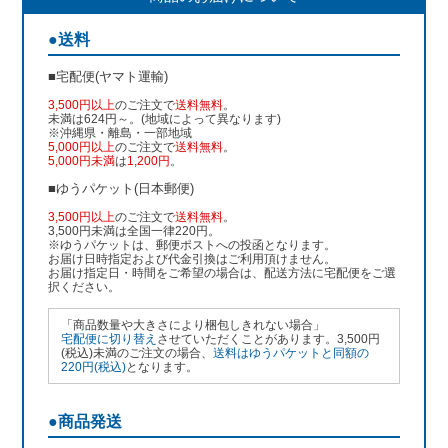
●送料
■宅配便(ヤマト運輸)
3,500円以上
のご注文で
送料無料
。
未満は624円～。(地域によって異なります)
※沖縄県・離島・一部地域
5,000円以上
のご注文で
送料無料
。
5,000円未満
は
1,200円
。
■ゆうパケット(日本郵便)
3,500円以上
のご注文で
送料無料
。
3,500円未満は全国一律220円。
※ゆうパケットは、郵便ポストへの投函となります。
お届け日時指定および代金引換はご利用頂けません。
お届け指定日・時間をご希望の場合は、配送方法に宅配便をご選
択ください。
「商品数量や大きさにより梱包しきれない場合」
宅配便に切り替え
させていただくことがあります。3,500円
(税込)未満のご注文の場合、
送料はゆうパケットと同額の
220円(税込)
となります。
●商品発送