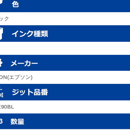
ック
SON(エプソン)
E90BL