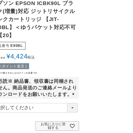
ソン EPSON ICBK90L ブラ
ク(増量)対応 ジットリサイクル
ンクカートリッジ 【JIT-
90BL】＜ゆうパケット対応不可
【20】
品番号
E90BL
¥
4,424
税込
常価格
4
ポイント進呈 ]
格で購入するにはログインが必要です。
必読※ 納品書、領収書は同梱され
せん。商品発送のご連絡メールより
ウンロードをお願いいたします。
(
必
須
)
お気に入りに登
録する