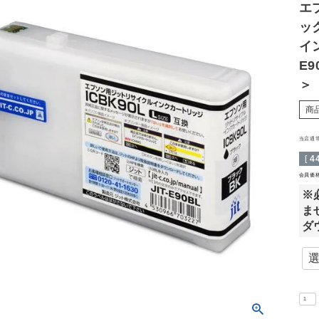
エプ
ッ
イ
E
＞
商
当店通
[
4
会員価
※
ま
ダ