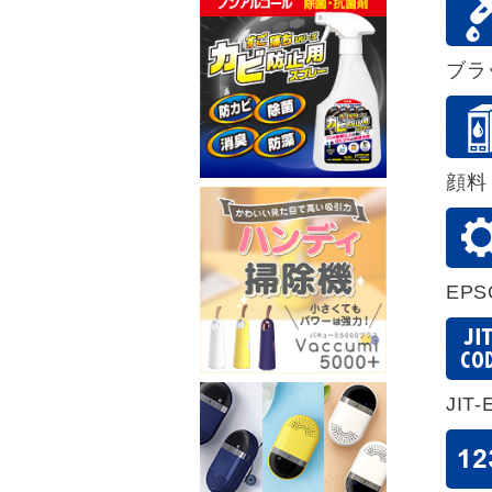
ブラ
顔料
EP
JIT-