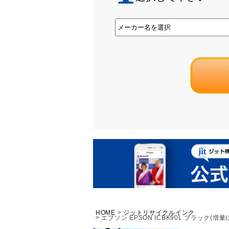
HOME
ジットリサイクルインク
エプソン EPSON ICBK90L ブラック(