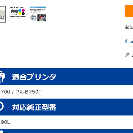
返
商
700 / PX-B750F
K90L