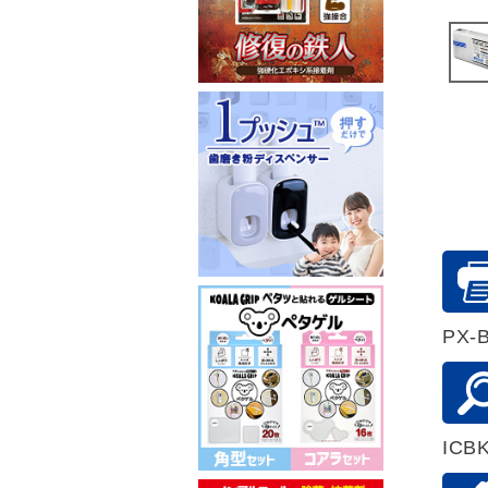
PX-B
ICB