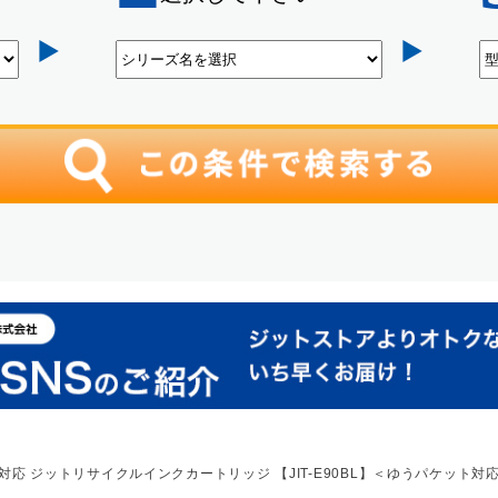
増量)対応 ジットリサイクルインクカートリッジ 【JIT-E90BL】＜ゆうパケット対