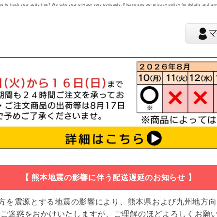
 to track your activities? We take your privacy very seriously. Please see our privacy policy for details and an
【 熊本地震の影響に伴う配送遅延のお知らせ 】
地方を震源とする地震の影響により、熊本県および九州地方
 ご迷惑をおかけいたしますが、ご理解のほどよろしくお願