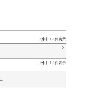
1
件中
1
-
1
件表示
1
件中
1
-
1
件表示
ん。