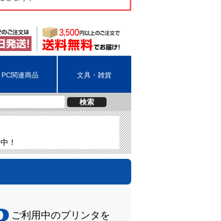
PC関連商品
文具・雑貨
検索
介中！