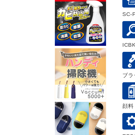
SC-
ICB
ブラ
顔料