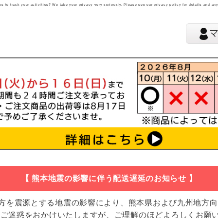
 to track your activities? We take your privacy very seriously. Please see our privacy policy for details and an
【 熊本地震の影響に伴う配送遅延のお知らせ 】
地方を震源とする地震の影響により、熊本県および九州地方
 ご迷惑をおかけいたしますが、ご理解のほどよろしくお願