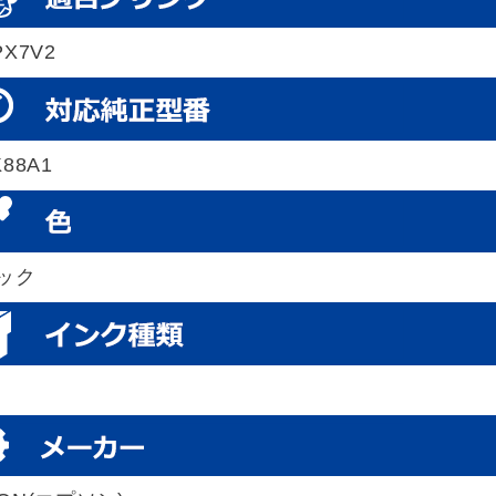
PX7V2
K88A1
ック