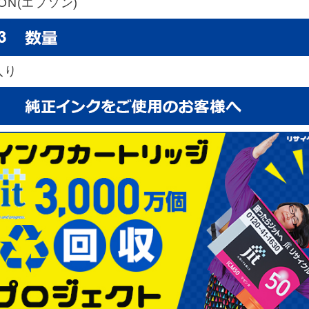
SON(エプソン)
入り