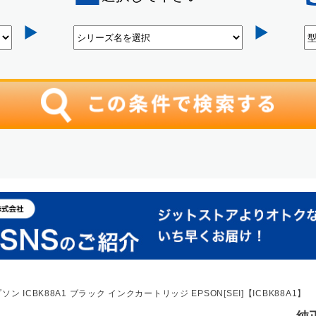
ン ICBK88A1 ブラック インクカートリッジ EPSON[SEI]【ICBK88A1】