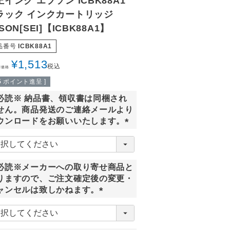
正インク エプソン ICBK88A1
ラック インクカートリッジ
SON[SEI]【ICBK88A1】
品番号
ICBK88A1
¥
1,513
税込
常価格
5
ポイント進呈 ]
必読※ 納品書、領収書は同梱され
せん。商品発送のご連絡メールより
ウンロードをお願いいたします。
(
必
須
必読※メーカーへの取り寄せ商品と
)
りますので、ご注文確定後の変更・
ャンセルは致しかねます。
(
必
須