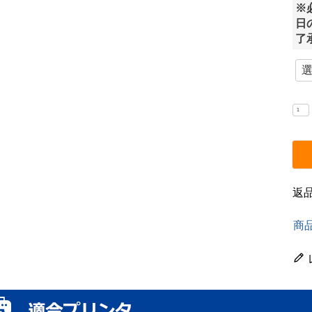
※
日
了
返
商