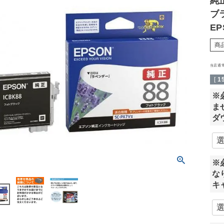
純
ブ
EP
商
当店通
[
1
※
ま
ダ
※
な
キ