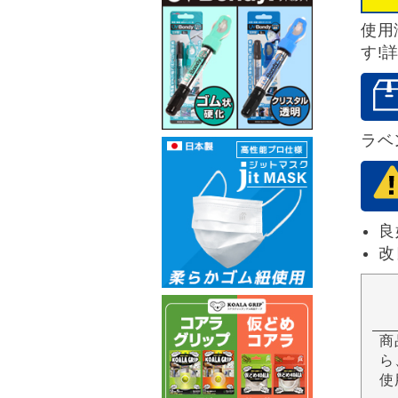
使用
す!
ラベ
良
改
商
ら
使