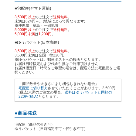
■宅配便(ヤマト運輸)
3,500円以上
のご注文で
送料無料
。
未満は624円～。(地域によって異なります)
※沖縄県・離島・一部地域
5,000円以上
のご注文で
送料無料
。
5,000円未満
は
1,200円
。
■ゆうパケット(日本郵便)
3,500円以上
のご注文で
送料無料
。
3,500円未満は全国一律220円。
※ゆうパケットは、郵便ポストへの投函となります。
お届け日時指定および代金引換はご利用頂けません。
お届け指定日・時間をご希望の場合は、配送方法に宅配便をご選
択ください。
「商品数量や大きさにより梱包しきれない場合」
宅配便に切り替え
させていただくことがあります。3,500円
(税込)未満のご注文の場合、
送料はゆうパケットと同額の
220円(税込)
となります。
●商品発送
宅配便（商品代引き可）
ゆうパケット（日時指定不可・代引き不可）