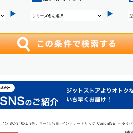
ノン BC-346XL 3色カラー(大容量) インクカートリッジ Canon[SEI]＜ゆ