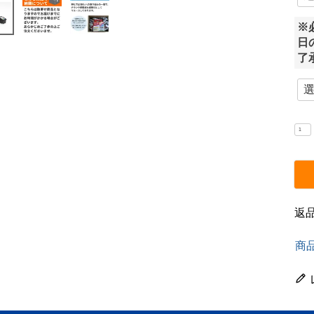
※
日
了
返
商