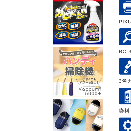
PIXU
BC-
3色
染料