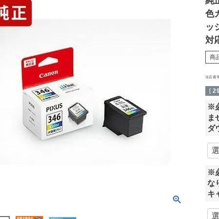
純正
色
ッジ
対
商
当店通
[
2
※
ま
ダ
※
な
キ