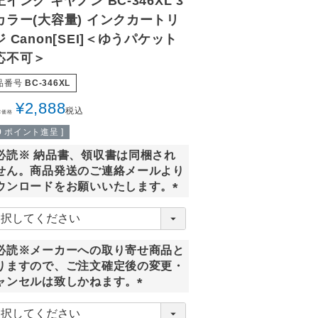
インク キヤノン BC-346XL 3
カラー(大容量) インクカートリ
 Canon[SEI]＜ゆうパケット
応不可＞
品番号
BC-346XL
¥
2,888
税込
常価格
9
ポイント進呈 ]
必読※ 納品書、領収書は同梱され
せん。商品発送のご連絡メールより
ウンロードをお願いいたします。
(
必
須
必読※メーカーへの取り寄せ商品と
)
りますので、ご注文確定後の変更・
ャンセルは致しかねます。
(
必