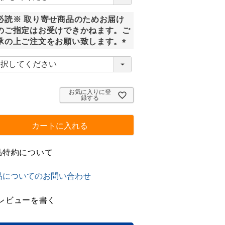
須
必読※ 取り寄せ商品のためお届け
)
のご指定はお受けできかねます。ご
承の上ご注文をお願い致します。
(
必
須
)
お気に入りに登
録する
カートに入れる
品特約について
品についてのお問い合わせ
レビューを書く