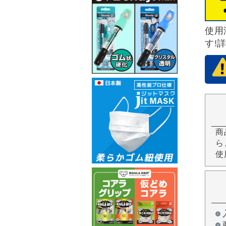
使用
す!
商
ら
使