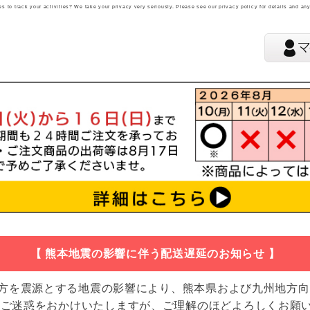
 to track your activities? We take your privacy very seriously. Please see our privacy policy for details and an
【 熊本地震の影響に伴う配送遅延のお知らせ 】
地方を震源とする地震の影響により、熊本県および九州地方
 ご迷惑をおかけいたしますが、ご理解のほどよろしくお願