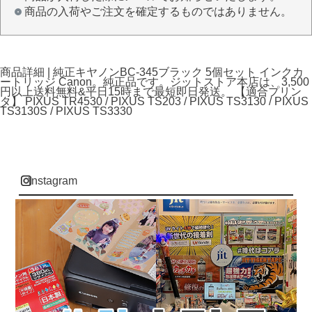
商品の入荷やご注文を確定するものではありません。
商品詳細 | 純正キヤノンBC-345ブラック 5個セット インクカ
ートリッジ Canon。純正品です。ジットストア本店は、3,500
円以上送料無料&平日15時まで最短即日発送。 【適合プリン
タ】 PIXUS TR4530 / PIXUS TS203 / PIXUS TS3130 / PIXUS
TS3130S / PIXUS TS3330
instagram