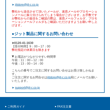
➤
jitstore@jit-c.co.jp
弊社から送信させて頂いたメールが、迷惑メールやプロモーショ
ンメールに振り分けられてしまう場合がございます。お手数です
が弊社からの返信をご確認の際は、迷惑メールフォルダ、プロモ
ーションメールフォルダもご確認いただけますようお願い申し上
げます。
●ジット製品に関するお問い合わせ
➤0120-41-1630
【受付時間】9：00～17：00
弊社指定の休業日を除きます
お電話がつながりやすい時間帯
午前：11：00～12：00
午後：13：00～14：00
こちらの番号でご注文に関するお問い合せはお受け致しかねま
す。
ご注文に関するお問合せは
jitstore@jit-c.co.jp
宛にメールでお願い
いたします。
➤
support@jit-c.co.jp
ご利用ガイド
FAX注文書