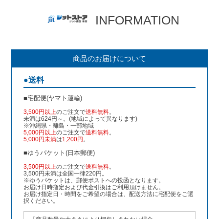
INFORMATION
商品のお届けについて
●送料
■宅配便(ヤマト運輸)
3,500円以上
のご注文で
送料無料
。
未満は624円～。(地域によって異なります)
※沖縄県・離島・一部地域
5,000円以上
のご注文で
送料無料
。
5,000円未満
は
1,200円
。
■ゆうパケット(日本郵便)
3,500円以上
のご注文で
送料無料
。
3,500円未満は全国一律220円。
※ゆうパケットは、郵便ポストへの投函となります。
お届け日時指定および代金引換はご利用頂けません。
お届け指定日・時間をご希望の場合は、配送方法に宅配便をご選
択ください。