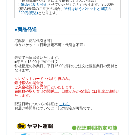
「商品数量や大きさにより梱包しきれない場合」
宅配便に切り替え
させていただくことがあります。3,500円
(税込)未満のご注文の場合、
送料はゆうパケットと同額の
220円(税込)
となります。
●商品発送
宅配便（商品代引き可）
ゆうパケット（日時指定不可・代引き不可）
最短で当日出荷いたします。
■平日：15:00までのご注文
弊社指定の休業日、平日15:00以降のご注文は翌営業日の受付と
なります。
クレジットカード・代金引換のみ。
銀行振込
の場合は
ご入金確認日を受付日といたします。
在庫数や取り寄せの関係上、日数がかかる場合には別途ご連絡い
たします。
配送日時についての詳細は
こちら
お届け時間帯については下記の指定が可能です。