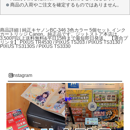
商品の入荷やご注文を確定するものではありません。
商品詳細 | 純正キヤノンBC-346 3色カラー 5個セット インク
カートリッジ Canon。純正品です。ジットストア本店は、
3,500円以上送料無料&平日15時まで最短即日発送。 【適合プ
リンタ】 PIXUS TR4530 / PIXUS TS203 / PIXUS TS3130 /
PIXUS TS3130S / PIXUS TS3330
instagram