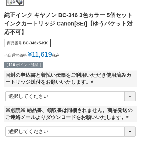
純正インク キヤノン BC-346 3色カラー 5個セット
インクカートリッジ Canon[SEI]【ゆうパケット対
応不可】
商品番号
BC-346x5-KK
¥
11,619
当店通常価格
税込
[
116
ポイント進呈 ]
同封の申込書と着払い伝票をご利用いただき使用済みカ
ートリッジ送付をお願いいたします。
(
必
須
※必読※ 納品書、領収書は同梱されません。商品発送の
)
ご連絡メールよりダウンロードをお願いいたします。
(
必
須