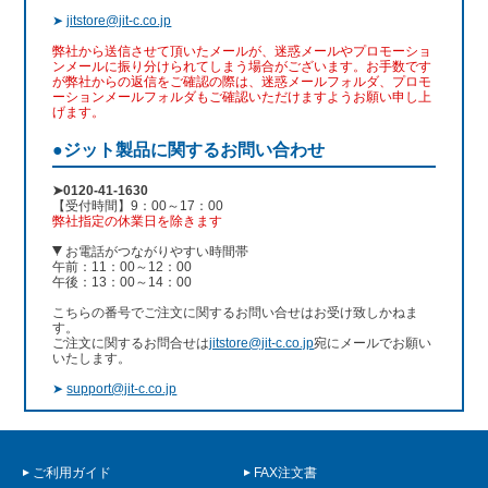
➤
jitstore@jit-c.co.jp
弊社から送信させて頂いたメールが、迷惑メールやプロモーショ
ンメールに振り分けられてしまう場合がございます。お手数です
が弊社からの返信をご確認の際は、迷惑メールフォルダ、プロモ
ーションメールフォルダもご確認いただけますようお願い申し上
げます。
●ジット製品に関するお問い合わせ
➤0120-41-1630
【受付時間】9：00～17：00
弊社指定の休業日を除きます
お電話がつながりやすい時間帯
午前：11：00～12：00
午後：13：00～14：00
こちらの番号でご注文に関するお問い合せはお受け致しかねま
す。
ご注文に関するお問合せは
jitstore@jit-c.co.jp
宛にメールでお願い
いたします。
➤
support@jit-c.co.jp
ご利用ガイド
FAX注文書