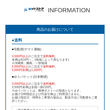
INFORMATION
商品のお届けについて
●送料
■宅配便(ヤマト運輸)
3,500円以上
のご注文で
送料無料
。
未満は624円～。(地域によって異なります)
※沖縄県・離島・一部地域
5,000円以上
のご注文で
送料無料
。
5,000円未満
は
1,200円
。
■ゆうパケット(日本郵便)
3,500円以上
のご注文で
送料無料
。
3,500円未満は全国一律220円。
※ゆうパケットは、郵便ポストへの投函となります。
お届け日時指定および代金引換はご利用頂けません。
お届け指定日・時間をご希望の場合は、配送方法に宅配便をご選
択ください。