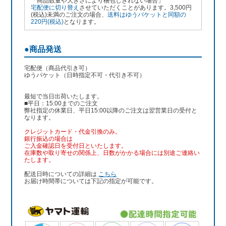
「商品数量や大きさにより梱包しきれない場合」
宅配便に切り替え
させていただくことがあります。3,500円
(税込)未満のご注文の場合、
送料はゆうパケットと同額の
220円(税込)
となります。
●商品発送
宅配便（商品代引き可）
ゆうパケット（日時指定不可・代引き不可）
最短で当日出荷いたします。
■平日：15:00までのご注文
弊社指定の休業日、平日15:00以降のご注文は翌営業日の受付と
なります。
クレジットカード・代金引換のみ。
銀行振込
の場合は
ご入金確認日を受付日といたします。
在庫数や取り寄せの関係上、日数がかかる場合には別途ご連絡い
たします。
配送日時についての詳細は
こちら
お届け時間帯については下記の指定が可能です。